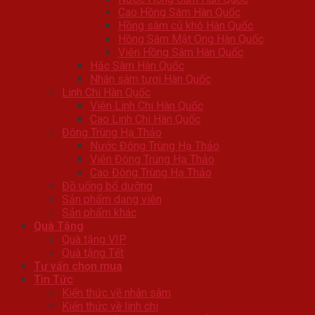
Cao Hồng Sâm Hàn Quốc
Hồng sâm củ khô Hàn Quốc
Hồng Sâm Mật Ong Hàn Quốc
Viên Hồng Sâm Hàn Quốc
Hắc Sâm Hàn Quốc
Nhân sâm tươi Hàn Quốc
Linh Chi Hàn Quốc
Viên Linh Chi Hàn Quốc
Cao Linh Chi Hàn Quốc
Đông Trùng Hạ Thảo
Nước Đông Trùng Hạ Thảo
Viên Đông Trùng Hạ Thảo
Cao Đông Trùng Hạ Thảo
Đồ uống bổ dưỡng
Sản phẩm dạng viên
Sản phẩm khác
Quà Tặng
Quà tặng VIP
Quà tặng Tết
Tư vấn chọn mua
Tin Tức
Kiến thức về nhân sâm
Kiến thức về linh chi