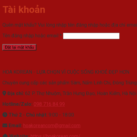
Tài khoản
Quên mật khẩu? Vui lòng nhập tên đăng nhập hoặc địa chỉ email
Bắt
Tên đăng nhập hoặc email
*
buộc
Đặt lại mật khẩu
HOA KOREAN - LỰA CHỌN VÌ CUỘC SỐNG KHOẺ ĐẸP HƠN
Chuyên cung cấp các sản phẩm Sâm, Nấm Linh Chi, Đông Trùng
Địa chỉ:
62 P. Thợ Nhuộm, Trần Hưng Đạo, Hoàn Kiếm, Hà Nội
Hotline/Zalo:
098 716 84 99
Thứ 2 - Chủ nhật:
9:00 - 18:00
Email:
hoakoreancom@gmail.com
Website:
https://hoakorean.com/