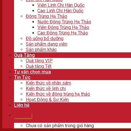
Viên Linh Chi Hàn Quốc
Cao Linh Chi Hàn Quốc
Đông Trùng Hạ Thảo
Nước Đông Trùng Hạ Thảo
Viên Đông Trùng Hạ Thảo
Cao Đông Trùng Hạ Thảo
Đồ uống bổ dưỡng
Sản phẩm dạng viên
Sản phẩm khác
Quà Tặng
Quà tặng VIP
Quà tặng Tết
Tư vấn chọn mua
Tin Tức
Kiến thức về nhân sâm
Kiến thức về linh chi
Kiến thức về đông trùng hạ thảo
Hoạt Động & Sự Kiện
Liên hệ
Giỏ hàng
Chưa có sản phẩm trong giỏ hàng.