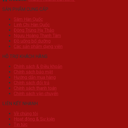
SẢN PHẨM CUNG CẤP
Sâm Hàn Quốc
Linh Chi Hàn Quốc
Đông Trùng Hạ Thảo
Ngưu Hoàng Thanh Tâm
Đồ uống bổ dưỡng
Các sản phẩm dạng viên
HỖ TRỢ KHÁCH HÀNG
Chính sách & Điều khoản
Chính sách bảo mật
Hướng dẫn mua hàng
Chính sách đổi trả
Chính sách thanh toán
Chính sách vận chuyển
LIÊN KẾT NHANH
Về chúng tôi
Hoạt động & Sự kiện
Tin tức