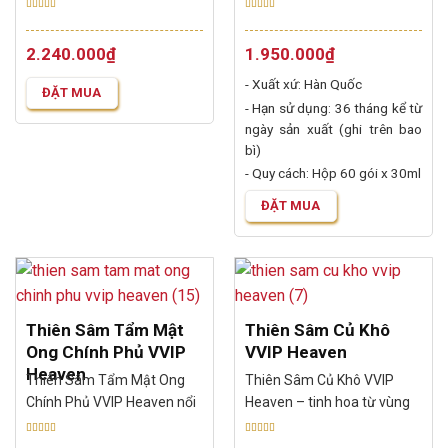
Được xếp
Được xếp
nhiều ở Hàn Quốc để nâng
hạng
5.00
5
hạng
5.00
5
cao sức khoẻ và làm đẹp.
2.240.000
₫
1.950.000
₫
sao
sao
Những năm gần đây xu
- Xuất xứ: Hàn Quốc
hướng sử dụng những thực
ĐẶT MUA
- Hạn sử dụng: 36 tháng kể từ
phẩm chức năng Hàn Quốc
ngày sản xuất (ghi trên bao
đổ bộ vào thị trường Việt
bì)
Nam giúp chúng ta có
- Quy cách: Hộp 60 gói x 30ml
nhiều...
ĐẶT MUA
Thiên Sâm Tẩm Mật
Thiên Sâm Củ Khô
Ong Chính Phủ VVIP
VVIP Heaven
Heaven
Thiên Sâm Tẩm Mật Ong
Thiên Sâm Củ Khô VVIP
Chính Phủ VVIP Heaven nổi
Heaven – tinh hoa từ vùng
tiếng là thực phẩm chức
đất Hàn Quốc, là một trong
Được xếp
Được xếp
năng chất lượng quốc tế
những lựa chọn hàng đầu