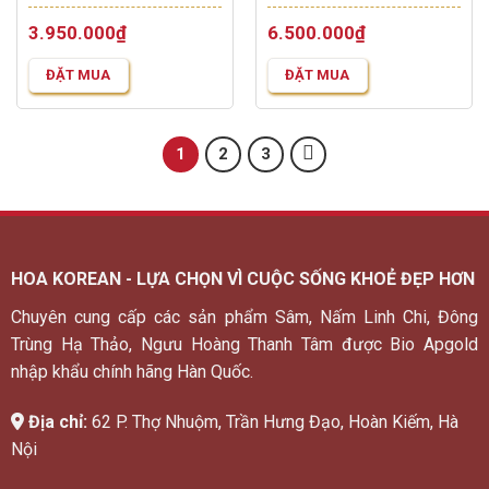
hạng
5.00
5
hạng
5.00
5
được chính Trung tâm nhân
cho những ai quan tâm đến
3.950.000
₫
6.500.000
₫
sao
sao
sâm chính phủ Hàn Quốc
sức khỏe và sắc đẹp. Vậy
sản xuất. Từng củ sâm đều
sản phẩm này có công dụng
ĐẶT MUA
ĐẶT MUA
được trải qua quá trình xử lý,
gì đối với sức khỏe, dùng thế
trồng trọt và kiểm định
nào mà nhiều người lại săn
nghiêm ngặt để đạt được
đón đến...
1
2
3
dưỡng chất...
HOA KOREAN - LỰA CHỌN VÌ CUỘC SỐNG KHOẺ ĐẸP HƠN
Chuyên cung cấp các sản phẩm Sâm, Nấm Linh Chi, Đông
Trùng Hạ Thảo, Ngưu Hoàng Thanh Tâm được Bio Apgold
nhập khẩu chính hãng Hàn Quốc.
Địa chỉ:
62 P. Thợ Nhuộm, Trần Hưng Đạo, Hoàn Kiếm, Hà
Nội