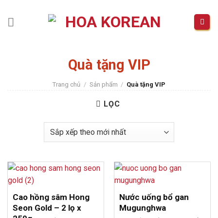
Skip
to
content
Quà tặng VIP
Trang chủ
/
Sản phẩm
/
Quà tặng VIP
LỌC
Cao hồng sâm Hong
Nước uống bổ gan
Seon Gold – 2 lọ x
Mugunghwa