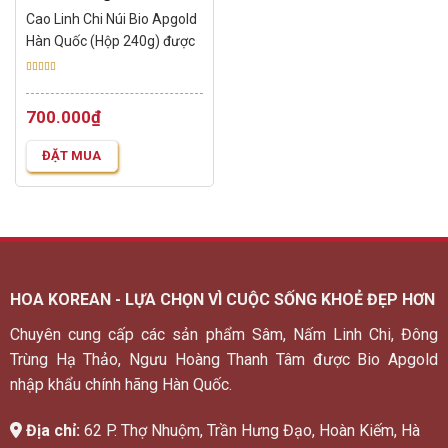
Cao Linh Chi Núi Bio Apgold
Hàn Quốc (Hộp 240g) được
chiết xuất từ 100% nấm linh
Được xếp
chi núi thượng hạng của
hạng
5.00
5
Hàn Quốc, kết hợp cùng các
Giá
Giá
700.000
₫
sao
gốc
hiện
vị thuốc cây cỏ đặc biệt
là:
tại
sống trên núi cao xứ Hàn.
800.000₫.
là:
ĐẶT MUA
700.000₫.
Sản phẩm được tinh chế
thành dạng cao lỏng, giúp
dễ dàng sử dụng và...
HOA KOREAN - LỰA CHỌN VÌ CUỘC SỐNG KHOẺ ĐẸP HƠN
Chuyên cung cấp các sản phẩm Sâm, Nấm Linh Chi, Đông
Trùng Hạ Thảo, Ngưu Hoàng Thanh Tâm được Bio Apgold
nhập khẩu chính hãng Hàn Quốc.
Địa chỉ:
62 P. Thợ Nhuộm, Trần Hưng Đạo, Hoàn Kiếm, Hà