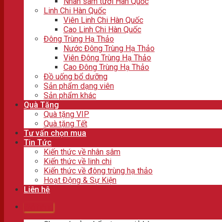
Nhân sâm tươi Hàn Quốc
Linh Chi Hàn Quốc
Viên Linh Chi Hàn Quốc
Cao Linh Chi Hàn Quốc
Đông Trùng Hạ Thảo
Nước Đông Trùng Hạ Thảo
Viên Đông Trùng Hạ Thảo
Cao Đông Trùng Hạ Thảo
Đồ uống bổ dưỡng
Sản phẩm dạng viên
Sản phẩm khác
Quà Tặng
Quà tặng VIP
Quà tặng Tết
Tư vấn chọn mua
Tin Tức
Kiến thức về nhân sâm
Kiến thức về linh chi
Kiến thức về đông trùng hạ thảo
Hoạt Động & Sự Kiện
Liên hệ
Giỏ hàng