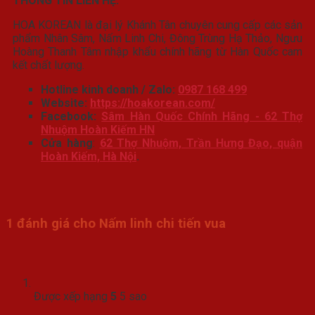
THÔNG TIN LIÊN HỆ:
HOA KOREAN là đại lý Khánh Tân chuyên cung cấp các sản
phẩm Nhân Sâm, Nấm Linh Chi, Đông Trùng Hạ Thảo, Ngưu
Hoàng Thanh Tâm nhập khẩu chính hãng từ Hàn Quốc cam
kết chất lượng.
Hotline kinh doanh / Zalo:
0987 168 499
Website:
https://hoakorean.com/
Facebook:
Sâm Hàn Quốc Chính Hãng - 62 Thợ
Nhuộm Hoàn Kiếm HN
Cửa hàng
:
62 Thợ Nhuộm, Trần Hưng Đạo, quận
Hoàn Kiếm, Hà Nội
.
1 đánh giá cho
Nấm linh chi tiến vua
Được xếp hạng
5
5 sao