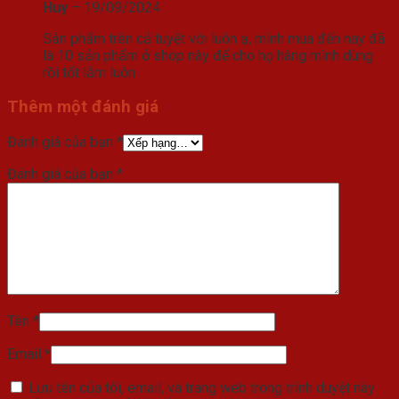
Huy
–
19/09/2024
Sản phẩm trên cả tuyệt vời luôn ạ, mình mua đến nay đã
là 10 sản phẩm ở shop này để cho họ hàng mình dùng
rồi tốt lắm luôn
Thêm một đánh giá
Đánh giá của bạn
*
Đánh giá của bạn
*
Tên
*
Email
*
Lưu tên của tôi, email, và trang web trong trình duyệt này