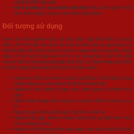
dưỡng chất hiệu quả.
Hỗ trợ điều trị các bệnh mãn tính
: Như viêm phổi mãn
tính, hen suyễn, và các vấn đề hô hấp khác.
Đối tượng sử dụng
Theo các nhà nghiên cứu, độ tuổi phù hợp nhất để sử dụng
nấm Linh Chi tiến vua là từ 40 tuổi trở lên. Đây là giai đoạn cơ
thể bắt đầu lão hóa mạnh và các cơ quan dần suy giảm chức
năng. Ở độ tuổi trung niên trở đi, sử dụng nấm Linh Chi tiến
vua có thể là một phương pháp thải độc tự nhiên hiệu quả. Một
số đối tượng nên dùng nấm linh chi tiến vua là:
Người có tiền sử về tim mạch, huyết áp, và hô hấp, mong
muốn nâng cao sức khỏe để đẩy lùi bệnh tật.
Người bị các bệnh về gan như viêm gan và nhiễm độc
gan.
Bệnh nhân đang mắc ung thư và phải điều trị hóa trị, xạ
trị.
Người gặp chứng mất ngủ, mệt mỏi, chán ăn.
Người hay gặp stress trong công việc và phải làm việc
với cường độ cao.
Người có thể trạng kém hay người cao tuổi muốn bồi bổ