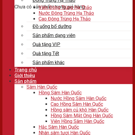
Đông Trùng Hạ Thảo
Chưa có sản phẩm trong giỏ hàng.
Viên Đông Trùng Hạ Thảo
Nước Đông Trùng Hạ Thảo
Cao Đông Trùng Hạ Thảo
Đồ uống bổ dưỡng
Sản phẩm dạng viên
Quà tặng VIP
Quà tặng Tết
Sản phẩm khác
Trang chủ
Giới thiệu
Sản phẩm
Sâm Hàn Quốc
Hồng Sâm Hàn Quốc
Nước Hồng Sâm Hàn Quốc
Cao Hồng Sâm Hàn Quốc
Hồng sâm củ khô Hàn Quốc
Hồng Sâm Mật Ong Hàn Quốc
Viên Hồng Sâm Hàn Quốc
Hắc Sâm Hàn Quốc
Nhân sâm tươi Hàn Quốc