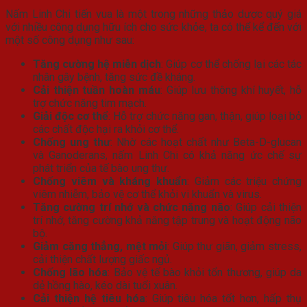
Nấm Linh Chi tiến vua là một trong những thảo dược quý giá
với nhiều công dụng hữu ích cho sức khỏe, ta có thể kể đến với
một số công dụng như sau:
Tăng cường hệ miễn dịch
: Giúp cơ thể chống lại các tác
nhân gây bệnh, tăng sức đề kháng.
Cải thiện tuần hoàn máu
: Giúp lưu thông khí huyết, hỗ
trợ chức năng tim mạch.
Giải độc cơ thể
: Hỗ trợ chức năng gan, thận, giúp loại bỏ
các chất độc hại ra khỏi cơ thể.
Chống ung thư
: Nhờ các hoạt chất như Beta-D-glucan
và Ganoderans, nấm Linh Chi có khả năng ức chế sự
phát triển của tế bào ung thư.
Chống viêm và kháng khuẩn
: Giảm các triệu chứng
viêm nhiễm, bảo vệ cơ thể khỏi vi khuẩn và virus.
Tăng cường trí nhớ và chức năng não
: Giúp cải thiện
trí nhớ, tăng cường khả năng tập trung và hoạt động não
bộ.
Giảm căng thẳng, mệt mỏi
: Giúp thư giãn, giảm stress,
cải thiện chất lượng giấc ngủ.
Chống lão hóa
: Bảo vệ tế bào khỏi tổn thương, giúp da
dẻ hồng hào, kéo dài tuổi xuân.
Cải thiện hệ tiêu hóa
: Giúp tiêu hóa tốt hơn, hấp thụ