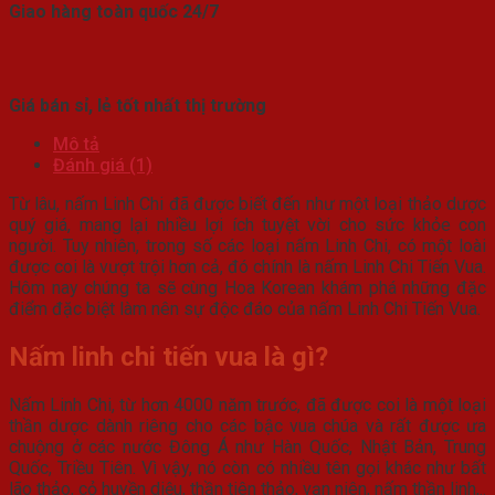
Giao hàng toàn quốc 24/7
Giá bán sỉ, lẻ tốt nhất thị trường
Mô tả
Đánh giá (1)
Từ lâu, nấm Linh Chi đã được biết đến như một loại thảo dược
quý giá, mang lại nhiều lợi ích tuyệt vời cho sức khỏe con
người. Tuy nhiên, trong số các loại nấm Linh Chi, có một loài
được coi là vượt trội hơn cả, đó chính là nấm Linh Chi Tiến Vua.
Hôm nay chúng ta sẽ cùng Hoa Korean khám phá những đặc
điểm đặc biệt làm nên sự độc đáo của nấm Linh Chi Tiến Vua.
Nấm linh chi tiến vua là gì?
Nấm Linh Chi, từ hơn 4000 năm trước, đã được coi là một loại
thần dược dành riêng cho các bậc vua chúa và rất được ưa
chuộng ở các nước Đông Á như Hàn Quốc, Nhật Bản, Trung
Quốc, Triều Tiên. Vì vậy, nó còn có nhiều tên gọi khác như bất
lão thảo, cỏ huyền diệu, thần tiên thảo, vạn niên, nấm thần linh,..