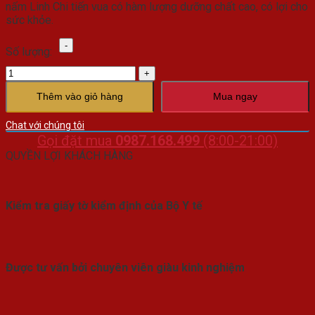
nấm Linh Chi tiến vua có hàm lượng dưỡng chất cao, có lợi cho
sức khỏe.
Nấm
Số lượng:
linh
chi
tiến
vua
Thêm vào giỏ hàng
Mua ngay
số
lượng
Chat với chúng tôi
Gọi đặt mua
0987.168.499
(8:00-21:00)
QUYỀN LỢI KHÁCH HÀNG
Kiểm tra giấy tờ kiểm định của Bộ Y tế
Được tư vấn bởi chuyên viên giàu kinh nghiệm