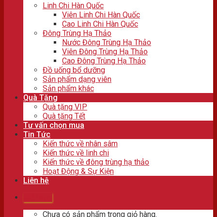
Linh Chi Hàn Quốc
Viên Linh Chi Hàn Quốc
Cao Linh Chi Hàn Quốc
Đông Trùng Hạ Thảo
Nước Đông Trùng Hạ Thảo
Viên Đông Trùng Hạ Thảo
Cao Đông Trùng Hạ Thảo
Đồ uống bổ dưỡng
Sản phẩm dạng viên
Sản phẩm khác
Quà Tặng
Quà tặng VIP
Quà tặng Tết
Tư vấn chọn mua
Tin Tức
Kiến thức về nhân sâm
Kiến thức về linh chi
Kiến thức về đông trùng hạ thảo
Hoạt Động & Sự Kiện
Liên hệ
Giỏ hàng
Chưa có sản phẩm trong giỏ hàng.