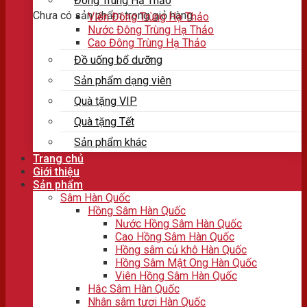
Đông Trùng Hạ Thảo
Chưa có sản phẩm trong giỏ hàng.
Viên Đông Trùng Hạ Thảo
Nước Đông Trùng Hạ Thảo
Cao Đông Trùng Hạ Thảo
Đồ uống bổ dưỡng
Sản phẩm dạng viên
Quà tặng VIP
Quà tặng Tết
Sản phẩm khác
Trang chủ
Giới thiệu
Sản phẩm
Sâm Hàn Quốc
Hồng Sâm Hàn Quốc
Nước Hồng Sâm Hàn Quốc
Cao Hồng Sâm Hàn Quốc
Hồng sâm củ khô Hàn Quốc
Hồng Sâm Mật Ong Hàn Quốc
Viên Hồng Sâm Hàn Quốc
Hắc Sâm Hàn Quốc
Nhân sâm tươi Hàn Quốc