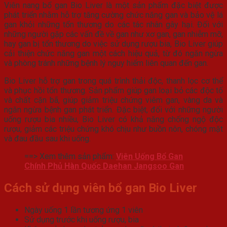
Viên nang bổ gan Bio Liver là một sản phẩm đặc biệt được
phát triển nhằm hỗ trợ tăng cường chức năng gan và bảo vệ lá
gan khỏi những tổn thương do các tác nhân gây hại. Đối với
những người gặp các vấn đề về gan như xơ gan, gan nhiễm mỡ,
hay gan bị tổn thương do việc sử dụng rượu bia, Bio Liver giúp
cải thiện chức năng gan một cách hiệu quả, từ đó ngăn ngừa
và phòng tránh những bệnh lý nguy hiểm liên quan đến gan.
Bio Liver hỗ trợ gan trong quá trình thải độc, thanh lọc cơ thể
và phục hồi tổn thương. Sản phẩm giúp gan loại bỏ các độc tố
và chất cặn bã, giúp giảm triệu chứng viêm gan, vàng da và
ngăn ngừa bệnh gan phát triển. Đặc biệt, đối với những người
uống rượu bia nhiều, Bio Liver có khả năng chống ngộ độc
rượu, giảm các triệu chứng khó chịu như buồn nôn, chóng mặt
và đau đầu sau khi uống.
==> Xem thêm sản phẩm:
Viên Uống Bổ Gan
Chính Phủ Hàn Quốc Daehan Jangsoo Gan
Cách sử dụng viên bổ gan Bio Liver
Ngày uống 1 lần tương ứng 1 viên
Sử dụng trước khi uống rượu, bia