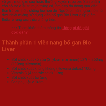
về gan, men gan cao hoặc thường xuyên rượu bia. Sản phẩm
còn hỗ trợ điều trị mụn trứng cá, làm đẹp da thông qua việc
thải trừ bã nhờn, chống lão hóa da. Người bị mẩn ngứa, nổi mề
đay, nhiệt miệng sử dụng viên bổ gan Bio Liver giúp giảm
thiểu rõ ràng các triệu chứng trên.
==> Tham khảo thêm thông tin:
Uống gì để giải
độc gan?
Thành phần 1 viên nang bổ gan Bio
Liver
Bột chiết xuất kế sữa (Silybum marianum) 52% – 260mg
(130mg silymarin)
Bột chiết xuất khúng khéng (Hovenia dulcis) 100mg
Vitamin C (Ascorbic acid) 11mg
Bột chiết xuất tỏi 5mg
Các phụ liệu đi kèm