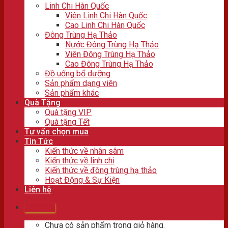
Linh Chi Hàn Quốc
Viên Linh Chi Hàn Quốc
Cao Linh Chi Hàn Quốc
Đông Trùng Hạ Thảo
Nước Đông Trùng Hạ Thảo
Viên Đông Trùng Hạ Thảo
Cao Đông Trùng Hạ Thảo
Đồ uống bổ dưỡng
Sản phẩm dạng viên
Sản phẩm khác
Quà Tặng
Quà tặng VIP
Quà tặng Tết
Tư vấn chọn mua
Tin Tức
Kiến thức về nhân sâm
Kiến thức về linh chi
Kiến thức về đông trùng hạ thảo
Hoạt Động & Sự Kiện
Liên hệ
Giỏ hàng
Chưa có sản phẩm trong giỏ hàng.