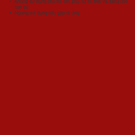
Không sử dụng cho trẻ em, phụ nữ có thai và đang cho
con bú
Ngưng sử dụng nếu gặp dị ứng