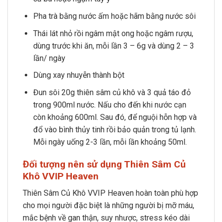
Pha trà bằng nước ấm hoặc hãm bằng nước sôi
Thái lát nhỏ rồi ngâm mật ong hoặc ngâm rượu,
dùng trước khi ăn, mỗi lần 3 – 6g và dùng 2 – 3
lần/ ngày
Dùng xay nhuyễn thành bột
Đun sôi 20g thiên sâm củ khô và 3 quả táo đỏ
trong 900ml nước. Nấu cho đến khi nước cạn
còn khoảng 600ml. Sau đó, để nguội hỗn hợp và
đổ vào bình thủy tinh rồi bảo quản trong tủ lạnh.
Mỗi ngày uống 2-3 lần, mỗi lần khoảng 50ml.
Đối tượng nên sử dụng Thiên Sâm Củ
Khô VVIP Heaven
Thiên Sâm Củ Khô VVIP Heaven hoàn toàn phù hợp
cho mọi người đặc biệt là những người bị mỡ máu,
mắc bệnh về gan thận, suy nhược, stress kéo dài