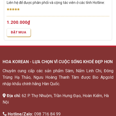
Liên hệ để được phân phối và cộng tác viên ở các tỉnh Hotline:
0987 168 499
Được xếp
hạng
5.00
5
1.200.000
₫
sao
ĐẶT MUA
HOA KOREAN - LỰA CHỌN VÌ CUỘC SỐNG KHOẺ ĐẸP HƠN
Chuyên cung cấp các sản phẩm Sâm, Nấm Linh Chi, Đông
Trùng Hạ Thảo, Ngưu Hoàng Thanh Tâm được Bio Apgold
nhập khẩu chính hãng Hàn Quốc.
Địa chỉ:
62 P. Thợ Nhuộm, Trần Hưng Đạo, Hoàn Kiếm, Hà
Nội
Hotline/Zalo:
098 716 84 99