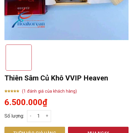
Thiên Sâm Củ Khô VVIP Heaven
(
1
đánh giá của khách hàng)
5.00
1
trên 5
6.500.000
₫
dựa trên
đánh giá
Thiên Sâm Củ Khô VVIP Heaven số lượng
Số lượng: