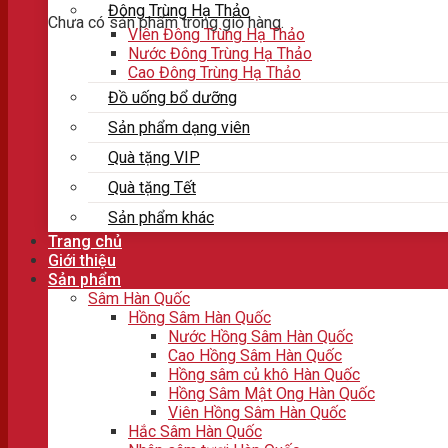
Đông Trùng Hạ Thảo
Chưa có sản phẩm trong giỏ hàng.
Viên Đông Trùng Hạ Thảo
Nước Đông Trùng Hạ Thảo
Cao Đông Trùng Hạ Thảo
Đồ uống bổ dưỡng
Sản phẩm dạng viên
Quà tặng VIP
Quà tặng Tết
Sản phẩm khác
Trang chủ
Giới thiệu
Sản phẩm
Sâm Hàn Quốc
Hồng Sâm Hàn Quốc
Nước Hồng Sâm Hàn Quốc
Cao Hồng Sâm Hàn Quốc
Hồng sâm củ khô Hàn Quốc
Hồng Sâm Mật Ong Hàn Quốc
Viên Hồng Sâm Hàn Quốc
Hắc Sâm Hàn Quốc