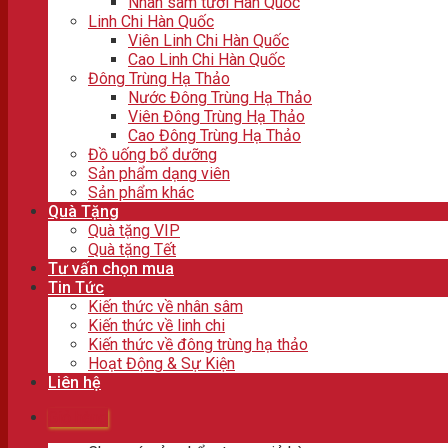
Nhân sâm tươi Hàn Quốc
Linh Chi Hàn Quốc
Viên Linh Chi Hàn Quốc
Cao Linh Chi Hàn Quốc
Đông Trùng Hạ Thảo
Nước Đông Trùng Hạ Thảo
Viên Đông Trùng Hạ Thảo
Cao Đông Trùng Hạ Thảo
Đồ uống bổ dưỡng
Sản phẩm dạng viên
Sản phẩm khác
Quà Tặng
Quà tặng VIP
Quà tặng Tết
Tư vấn chọn mua
Tin Tức
Kiến thức về nhân sâm
Kiến thức về linh chi
Kiến thức về đông trùng hạ thảo
Hoạt Động & Sự Kiện
Liên hệ
Giỏ hàng