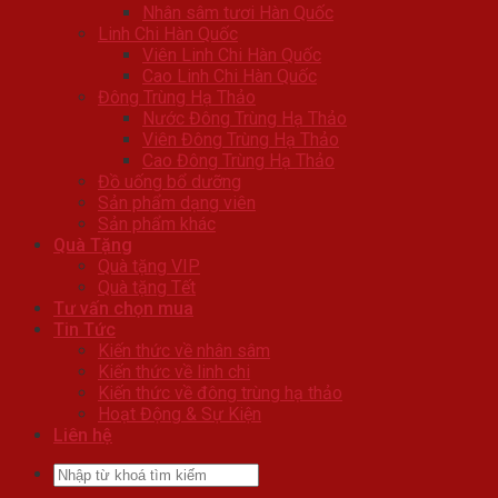
Nhân sâm tươi Hàn Quốc
Linh Chi Hàn Quốc
Viên Linh Chi Hàn Quốc
Cao Linh Chi Hàn Quốc
Đông Trùng Hạ Thảo
Nước Đông Trùng Hạ Thảo
Viên Đông Trùng Hạ Thảo
Cao Đông Trùng Hạ Thảo
Đồ uống bổ dưỡng
Sản phẩm dạng viên
Sản phẩm khác
Quà Tặng
Quà tặng VIP
Quà tặng Tết
Tư vấn chọn mua
Tin Tức
Kiến thức về nhân sâm
Kiến thức về linh chi
Kiến thức về đông trùng hạ thảo
Hoạt Động & Sự Kiện
Liên hệ
Tìm
kiếm: