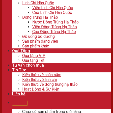
Linh Chi Hàn Quốc
Viên Linh Chi Hàn Quốc
Cao Linh Chi Hàn Quốc
Đông Trùng Hạ Thảo
Nước Đông Trùng Hạ Thảo
Viên Đông Trùng Hạ Thảo
Cao Đông Trùng Hạ Thảo
Đồ uống bổ dưỡng
Sản phẩm dạng viên
Sản phẩm khác
Quà Tặng
Quà tặng VIP
Quà tặng Tết
Tư vấn chọn mua
Tin Tức
Kiến thức về nhân sâm
Kiến thức về linh chi
Kiến thức về đông trùng hạ thảo
Hoạt Động & Sự Kiện
Liên hệ
Giỏ hàng
Chưa có sản phẩm trong giỏ hàng.