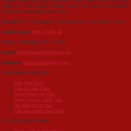
Chuyên cung cấp các sản phẩm Sâm, Nấm Linh Chi, Đông
Trùng Hạ Thảo, Ngưu Hoàng Thanh Tâm được Bio Apgold
nhập khẩu chính hãng Hàn Quốc.
Địa chỉ:
62 P. Thợ Nhuộm, Trần Hưng Đạo, Hoàn Kiếm, Hà Nội
Hotline/Zalo:
098 716 84 99
Thứ 2 - Chủ nhật:
9:00 - 18:00
Email:
hoakoreancom@gmail.com
Website:
https://hoakorean.com/
SẢN PHẨM CUNG CẤP
Sâm Hàn Quốc
Linh Chi Hàn Quốc
Đông Trùng Hạ Thảo
Ngưu Hoàng Thanh Tâm
Đồ uống bổ dưỡng
Các sản phẩm dạng viên
HỖ TRỢ KHÁCH HÀNG