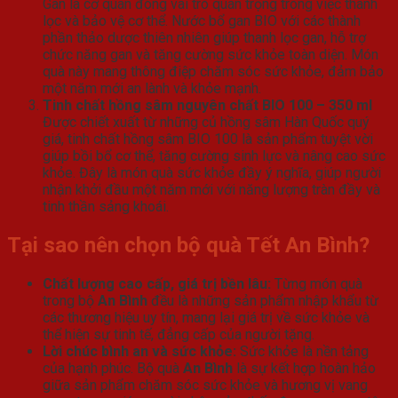
Gan là cơ quan đóng vai trò quan trọng trong việc thanh
lọc và bảo vệ cơ thể. Nước bổ gan BIO với các thành
phần thảo dược thiên nhiên giúp thanh lọc gan, hỗ trợ
chức năng gan và tăng cường sức khỏe toàn diện. Món
quà này mang thông điệp chăm sóc sức khỏe, đảm bảo
một năm mới an lành và khỏe mạnh.
Tinh chất hồng sâm nguyên chất BIO 100 – 350 ml
Được chiết xuất từ những củ hồng sâm Hàn Quốc quý
giá, tinh chất hồng sâm BIO 100 là sản phẩm tuyệt vời
giúp bồi bổ cơ thể, tăng cường sinh lực và nâng cao sức
khỏe. Đây là món quà sức khỏe đầy ý nghĩa, giúp người
nhận khởi đầu một năm mới với năng lượng tràn đầy và
tinh thần sảng khoái.
Tại sao nên chọn bộ quà Tết An Bình?
Chất lượng cao cấp, giá trị bền lâu:
Từng món quà
trong bộ
An Bình
đều là những sản phẩm nhập khẩu từ
các thương hiệu uy tín, mang lại giá trị về sức khỏe và
thể hiện sự tinh tế, đẳng cấp của người tặng.
Lời chúc bình an và sức khỏe:
Sức khỏe là nền tảng
của hạnh phúc. Bộ quà
An Bình
là sự kết hợp hoàn hảo
giữa sản phẩm chăm sóc sức khỏe và hương vị vang