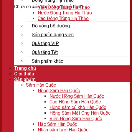
Đông Trùng Hạ Thảo
Chưa có sản phẩm trong giỏ hàng.
Viên Đông Trùng Hạ Thảo
Nước Đông Trùng Hạ Thảo
Cao Đông Trùng Hạ Thảo
Đồ uống bổ dưỡng
Sản phẩm dạng viên
Quà tặng VIP
Quà tặng Tết
Sản phẩm khác
Trang chủ
Giới thiệu
Sản phẩm
Sâm Hàn Quốc
Hồng Sâm Hàn Quốc
Nước Hồng Sâm Hàn Quốc
Cao Hồng Sâm Hàn Quốc
Hồng sâm củ khô Hàn Quốc
Hồng Sâm Mật Ong Hàn Quốc
Viên Hồng Sâm Hàn Quốc
Hắc Sâm Hàn Quốc
Nhân sâm tươi Hàn Quốc