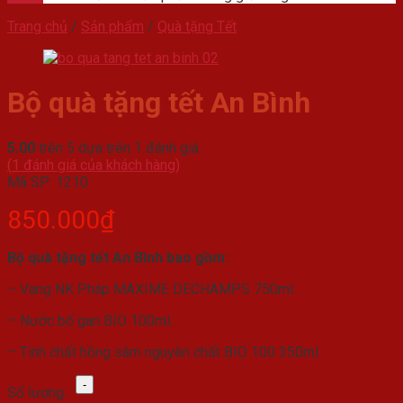
Trang chủ
/
Sản phẩm
/
Quà tặng Tết
Bộ quà tặng tết An Bình
5.00
trên 5 dựa trên
1
đánh giá
(
1
đánh giá của khách hàng)
Mã SP:
1210
850.000
₫
Bộ quà tặng tết An Bình bao gồm:
– Vang NK Pháp MAXIME DECHAMPS 750ml.
– Nước bổ gan BIO 100ml.
– Tinh chất hồng sâm nguyên chất BIO 100 350ml.
Bộ
Số lượng:
quà