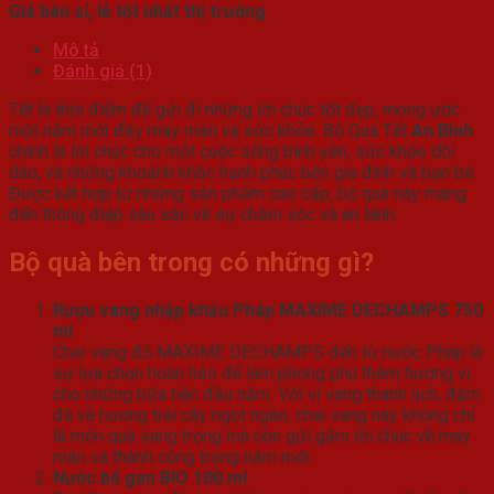
Giá bán sỉ, lẻ tốt nhất thị trường
Mô tả
Đánh giá (1)
Tết là thời điểm để gửi đi những lời chúc tốt đẹp, mong ước
một năm mới đầy may mắn và sức khỏe. Bộ Quà Tết
An Bình
chính là lời chúc cho một cuộc sống bình yên, sức khỏe dồi
dào, và những khoảnh khắc hạnh phúc bên gia đình và bạn bè.
Được kết hợp từ những sản phẩm cao cấp, bộ quà này mang
đến thông điệp sâu sắc về sự chăm sóc và an lành.
Bộ quà bên trong có những gì?
Rượu vang nhập khẩu Pháp MAXIME DECHAMPS 750
ml
Chai vang đỏ MAXIME DECHAMPS đến từ nước Pháp là
sự lựa chọn hoàn hảo để làm phong phú thêm hương vị
cho những bữa tiệc đầu năm. Với vị vang thanh lịch, đậm
đà và hương trái cây ngọt ngào, chai vang này không chỉ
là món quà sang trọng mà còn gửi gắm lời chúc về may
mắn và thành công trong năm mới.
Nước bổ gan BIO 100 ml