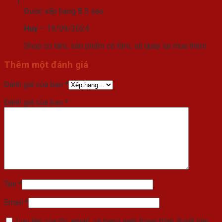
Được xếp hạng
5
5 sao
Huy
–
19/09/2024
Shop có tâm, sản phẩm có tầm, sẽ quay lại mua thêm
Thêm một đánh giá
Đánh giá của bạn
*
Đánh giá của bạn
*
Tên
*
Email
*
Lưu tên của tôi, email, và trang web trong trình duyệt này