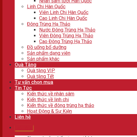
Nhân sâm tươi Hàn Quốc
Linh Chi Hàn Quốc
Viên Linh Chi Hàn Quốc
Cao Linh Chi Hàn Quốc
Đông Trùng Hạ Thảo
Nước Đông Trùng Hạ Thảo
Viên Đông Trùng Hạ Thảo
Cao Đông Trùng Hạ Thảo
Đồ uống bổ dưỡng
Sản phẩm dạng viên
Sản phẩm khác
Quà Tặng
Quà tặng VIP
Quà tặng Tết
Tư vấn chọn mua
Tin Tức
Kiến thức về nhân sâm
Kiến thức về linh chi
Kiến thức về đông trùng hạ thảo
Hoạt Động & Sự Kiện
Liên hệ
Giỏ hàng