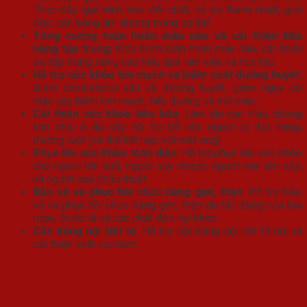
Thúc đẩy quá trình trao đổi chất, hỗ trợ thanh nhiệt, giải
độc, cân bằng âm dương trong cơ thể.
Tăng cường tuần hoàn máu não và cải thiện khả
năng tập trung
: Kích thích tuần hoàn máu não, cải thiện
sự tập trung, nâng cao hiệu quả làm việc và học tập.
Hỗ trợ sức khỏe tim mạch và kiểm soát đường huyết
:
Giảm cholesterol xấu và đường huyết, giảm nguy cơ
mắc các bệnh tim mạch, tiểu đường và mỡ máu.
Cải thiện sức khỏe tiêu hóa
: Làm dịu các triệu chứng
khó chịu ở dạ dày, hỗ trợ tốt cho người bị đại tràng,
đường ruột (có thể kết hợp với mật ong).
Phục hồi sức khỏe toàn diện
: Hỗ trợ phục hồi sức khỏe
cho người lớn tuổi, người suy nhược, người mới ốm dậy,
và người sau phẫu thuật.
Bảo vệ và phục hồi chức năng gan, thận
: Hỗ trợ bảo
vệ và phục hồi chức năng gan, thận do tác động của bia
rượu, thuốc lá và các chất độc hại khác.
Cân bằng nội tiết tố
: Hỗ trợ cân bằng nội tiết tố nữ và
cải thiện sinh lực nam.