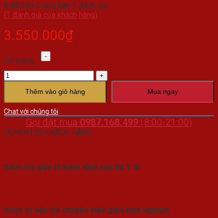
5.00
trên 5 dựa trên
1
đánh giá
(
1
đánh giá của khách hàng)
3.550.000
₫
Bột
Số lượng:
Thiên
Sâm
Hàn
Quốc
Thêm vào giỏ hàng
Mua ngay
số
lượng
Chat với chúng tôi
Gọi đặt mua
0987.168.499
(8:00-21:00)
QUYỀN LỢI KHÁCH HÀNG
Kiểm tra giấy tờ kiểm định của Bộ Y tế
Được tư vấn bởi chuyên viên giàu kinh nghiệm