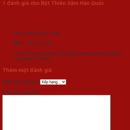
1 đánh giá cho
Bột Thiên Sâm Hàn Quốc
Được xếp hạng
5
5 sao
Mái
–
19/09/2024
Tôi đã sử dụng nhiều sản phẩm tương tự nhưng đây là
sản phẩm tốt nhất
Thêm một đánh giá
Đánh giá của bạn
*
Đánh giá của bạn
*