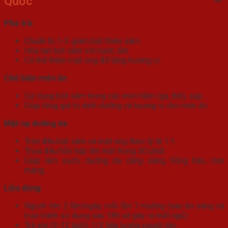
Quốc
Pha trà
:
Chuẩn bị 1-2 gram bột thiên sâm.
Hòa tan bột sâm với nước ấm.
Có thể thêm mật ong để tăng hương vị.
Chế biến món ăn
:
Sử dụng bột sâm trong các món hầm (gà, thịt), súp…
Giúp tăng giá trị dinh dưỡng và hương vị cho món ăn.
Mặt nạ dưỡng da
:
Trộn đều bột sâm và mật ong theo tỷ lệ 1:1.
Thoa đều hỗn hợp lên mặt trong 30 phút.
Giúp làm sạch, dưỡng da căng sáng, hồng hào, mịn
màng.
Liều dùng
:
Người lớn: 2 lần/ngày, mỗi lần 1 muỗng (sau ăn sáng và
trưa tránh sử dụng sau 18h sẽ gây ra mất ngủ).
Trẻ em (3-12 tuổi): 1/2 liều lượng người lớn.