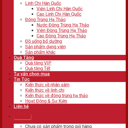
Linh Chi Hàn Quốc
Viên Linh Chi Hàn Quốc
Cao Linh Chi Hàn Quốc
Đông Trùng Hạ Thảo
Nước Đông Trùng Hạ Thảo
Viên Đông Trùng Hạ Thảo
Cao Đông Trùng Hạ Thảo
Đồ uống bổ dưỡng
Sản phẩm dạng viên
Sản phẩm khác
Quà Tặng
Quà tặng VIP
Quà tặng Tết
Tư vấn chọn mua
Tin Tức
Kiến thức về nhân sâm
Kiến thức về linh chi
Kiến thức về đông trùng hạ thảo
Hoạt Động & Sự Kiện
Liên hệ
Giỏ hàng
Chưa có sản phẩm trong giỏ hàng.