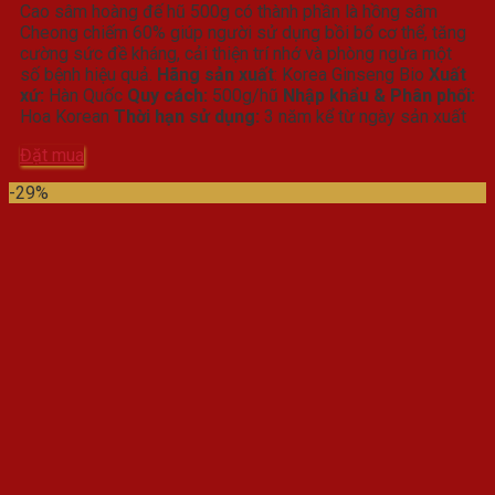
Cao sâm hoàng đế hũ 500g có thành phần là hồng sâm
là:
tại
Cheong chiếm 60% giúp người sử dụng bồi bổ cơ thể, tăng
2.000.000₫.
là:
cường sức đề kháng, cải thiện trí nhớ và phòng ngừa một
1.500.000₫.
số bệnh hiệu quả.
Hãng sản xuất
: Korea Ginseng Bio
Xuất
xứ:
Hàn Quốc
Quy cách:
500g/hũ
Nhập khẩu & Phân phối:
Hoa Korean
Thời hạn sử dụng:
3 năm kể từ ngày sản xuất
Đặt mua
-29%