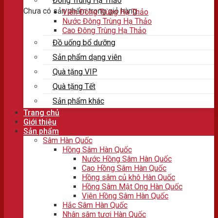
Đông Trùng Hạ Thảo
Chưa có sản phẩm trong giỏ hàng.
Viên Đông Trùng Hạ Thảo
Nước Đông Trùng Hạ Thảo
Cao Đông Trùng Hạ Thảo
Đồ uống bổ dưỡng
Sản phẩm dạng viên
Quà tặng VIP
Quà tặng Tết
Sản phẩm khác
Trang chủ
Giới thiệu
Sản phẩm
Sâm Hàn Quốc
Hồng Sâm Hàn Quốc
Nước Hồng Sâm Hàn Quốc
Cao Hồng Sâm Hàn Quốc
Hồng sâm củ khô Hàn Quốc
Hồng Sâm Mật Ong Hàn Quốc
Viên Hồng Sâm Hàn Quốc
Hắc Sâm Hàn Quốc
Nhân sâm tươi Hàn Quốc