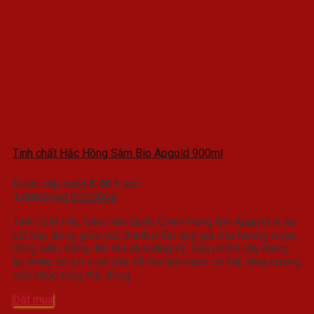
Tinh chất Hắc Hồng Sâm Bio Apgold 900ml
Được xếp hạng
5.00
5 sao
Giá
Giá
1.000.000
₫
800.000
₫
gốc
hiện
Tinh Chất Hắc Sâm Hàn Quốc Chính Hãng Bio Apgold là sự
là:
tại
kết hợp độcg giữa các thành phần quý giá như hương rượu,
1.000.000₫.
là:
hồng sâm, hồng linh chi và hoàng kỳ. Sản phẩm này mang
800.000₫.
lại nhiều lợi ích vượt trội, hỗ trợ làm sạch cơ thể, tăng cường
sức khỏe tổng thể, đồng...
Đặt mua