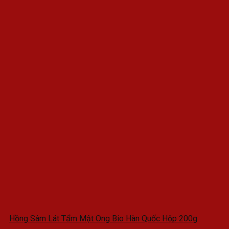
Hồng Sâm Lát Tẩm Mật Ong Bio Hàn Quốc Hộp 200g