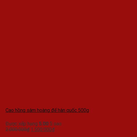
Cao hồng sâm hoàng đế hàn quốc 500g
Được xếp hạng
5.00
5 sao
Giá
Giá
2.000.000
₫
1.500.000
₫
gốc
hiện