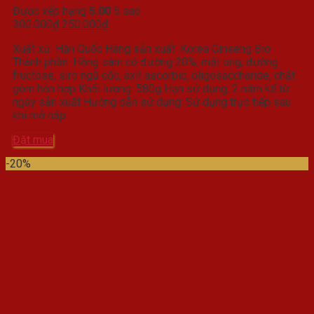
Được xếp hạng
5.00
5 sao
Giá
Giá
300.000
₫
250.000
₫
gốc
hiện
Xuất xứ: Hàn Quốc Hãng sản xuất: Korea Ginseng Bio
là:
tại
Thành phần: Hồng sâm có đường 20%, mật ong, đường
300.000₫.
là:
fructose, siro ngũ cốc, axit ascorbic, oligosaccharide, chất
250.000₫.
gôm hỗn hợp Khối lượng: 580g Hạn sử dụng: 2 năm kể từ
ngày sản xuất Hướng dẫn sử dụng: Sử dụng trực tiếp sau
khi mở nắp
Đặt mua
-20%