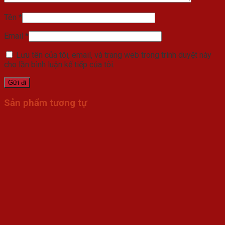
Tên
*
Email
*
Lưu tên của tôi, email, và trang web trong trình duyệt này
cho lần bình luận kế tiếp của tôi.
Sản phẩm tương tự