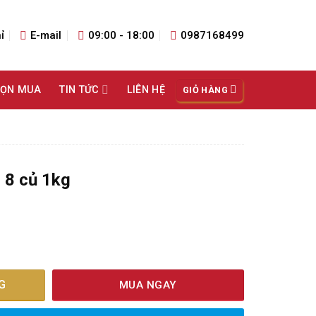
ỉ
E-mail
09:00 - 18:00
0987168499
HỌN MUA
TIN TỨC
LIÊN HỆ
GIỎ HÀNG
 8 củ 1kg
8 củ 1kg số lượng
G
MUA NGAY