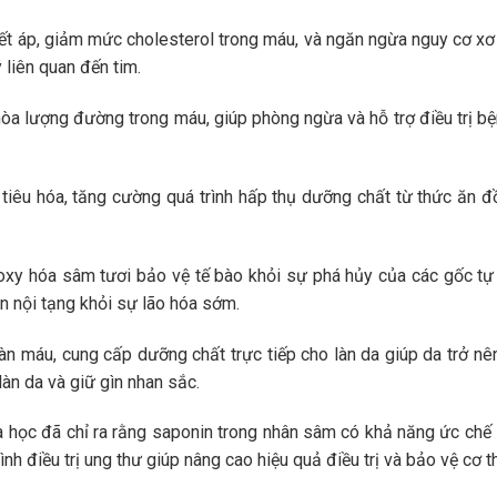
ết áp, giảm mức cholesterol trong máu, và ngăn ngừa nguy cơ xơ 
liên quan đến tim.
hòa lượng đường trong máu, giúp phòng ngừa và hỗ trợ điều trị bệ
 tiêu hóa, tăng cường quá trình hấp thụ dưỡng chất từ thức ăn đ
xy hóa sâm tươi bảo vệ tế bào khỏi sự phá hủy của các gốc tự 
an nội tạng khỏi sự lão hóa sớm.
oàn máu, cung cấp dưỡng chất trực tiếp cho làn da giúp da trở 
àn da và giữ gìn nhan sắc.
 học đã chỉ ra rằng saponin trong nhân sâm có khả năng ức chế s
rình điều trị ung thư giúp nâng cao hiệu quả điều trị và bảo vệ cơ 