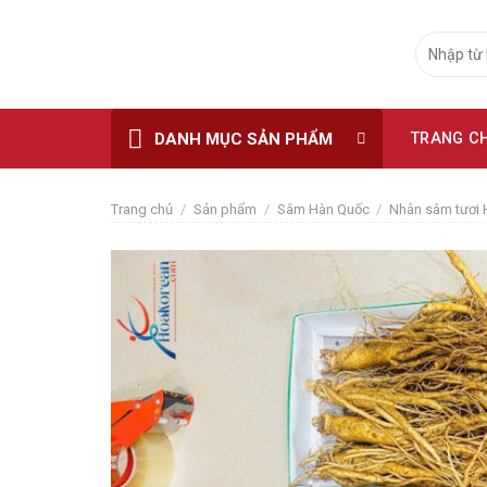
Skip
to
Tìm
kiếm:
content
DANH MỤC SẢN PHẨM
TRANG C
Trang chủ
/
Sản phẩm
/
Sâm Hàn Quốc
/
Nhân sâm tươi