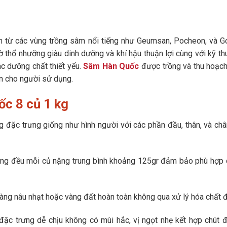
 từ các vùng trồng sâm nổi tiếng như Geumsan, Pocheon, và Go
 thổ nhưỡng giàu dinh dưỡng và khí hậu thuận lợi cùng với kỹ thu
c dưỡng chất thiết yếu.
Sâm Hàn Quốc
được trồng và thu hoạch
ện cho người sử dụng.
c 8 củ 1 kg
g đặc trưng giống như hình người với các phần đầu, thân, và c
ng đều mỗi củ nặng trung bình khoảng 125gr đảm bảo phù hợp c
àng nâu nhạt hoặc vàng đất hoàn toàn không qua xử lý hóa chất đ
 trưng dễ chịu không có mùi hắc, vị ngọt nhẹ kết hợp chút đắ