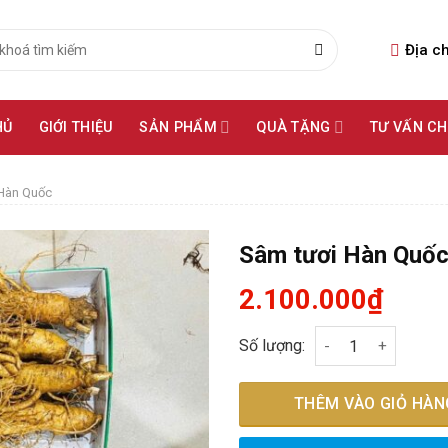
Địa ch
HỦ
GIỚI THIỆU
SẢN PHẨM
QUÀ TẶNG
TƯ VẤN C
 Hàn Quốc
Sâm tươi Hàn Quốc
2.100.000
₫
Sâm tươi Hàn Quốc 
Số lượng:
THÊM VÀO GIỎ HÀN