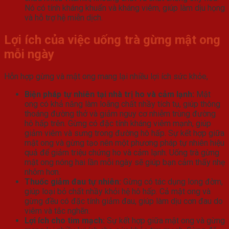
Nó có tính kháng khuẩn và kháng viêm, giúp làm dịu họng
và hỗ trợ hệ miễn dịch.
Lợi ích của việc uống trà gừng mật ong
mỗi ngày
Hỗn hợp gừng và mật ong mang lại nhiều lợi ích sức khỏe,
Biện pháp tự nhiên tại nhà trị ho và cảm lạnh:
Mật
ong có khả năng làm loãng chất nhầy tích tụ, giúp thông
thoáng đường thở và giảm nguy cơ nhiễm trùng đường
hô hấp trên. Gừng có đặc tính kháng viêm mạnh, giúp
giảm viêm và sưng trong đường hô hấp. Sự kết hợp giữa
mật ong và gừng tạo nên một phương pháp tự nhiên hiệu
quả để giảm triệu chứng ho và cảm lạnh. Uống trà gừng
mật ong nóng hai lần mỗi ngày sẽ giúp bạn cảm thấy nhẹ
nhõm hơn.
Thuốc giảm đau tự nhiên:
Gừng có tác dụng long đờm,
giúp loại bỏ chất nhầy khỏi hệ hô hấp. Cả mật ong và
gừng đều có đặc tính giảm đau, giúp làm dịu cơn đau do
viêm và tắc nghẽn.
Lợi ích cho tim mạch:
Sự kết hợp giữa mật ong và gừng