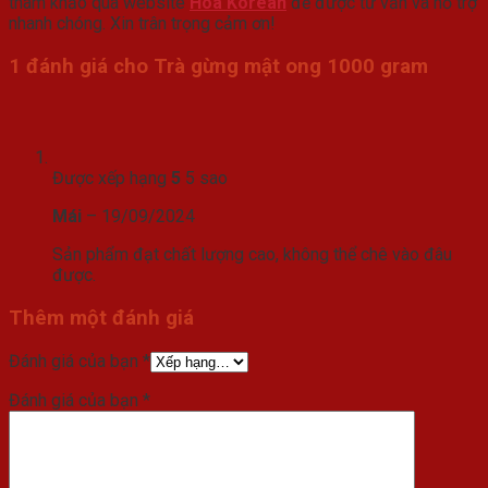
tham khảo qua website
Hoa Korean
để được tư vấn và hỗ trợ
nhanh chóng. Xin trân trọng cảm ơn!
1 đánh giá cho
Trà gừng mật ong 1000 gram
Được xếp hạng
5
5 sao
Mái
–
19/09/2024
Sản phẩm đạt chất lượng cao, không thể chê vào đâu
được.
Thêm một đánh giá
Đánh giá của bạn
*
Đánh giá của bạn
*