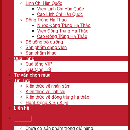
Linh Chi Hàn Quốc
Viên Linh Chi Hàn Quốc
Cao Linh Chi Hàn Quốc
Đông Trùng Hạ Thảo
Nước Đông Trùng Hạ Thảo
Viên Đông Trùng Hạ Thảo
Cao Đông Trùng Hạ Thảo
Đồ uống bổ dưỡng
Sản phẩm dạng viên
Sản phẩm khác
Quà Tặng
Quà tặng VIP
Quà tặng Tết
Tư vấn chọn mua
Tin Tức
Kiến thức về nhân sâm
Kiến thức về linh chi
Kiến thức về đông trùng hạ thảo
Hoạt Động & Sự Kiện
Liên hệ
Giỏ hàng
Chưa có sản phẩm trong giỏ hàng.