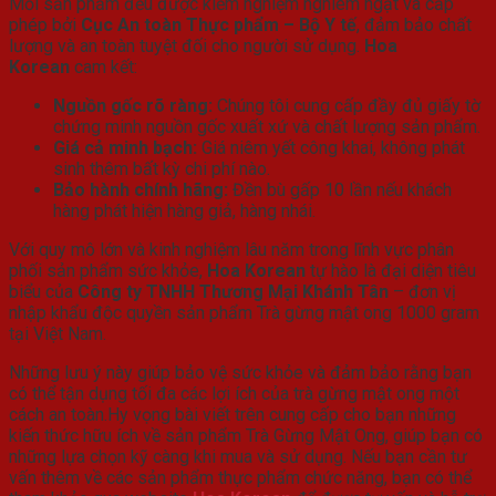
Mỗi sản phẩm đều được kiểm nghiệm nghiêm ngặt và cấp
phép bởi
Cục An toàn Thực phẩm – Bộ Y tế
, đảm bảo chất
lượng và an toàn tuyệt đối cho người sử dụng.
Hoa
Korean
cam kết:
Nguồn gốc rõ ràng:
Chúng tôi cung cấp đầy đủ giấy tờ
chứng minh nguồn gốc xuất xứ và chất lượng sản phẩm.
Giá cả minh bạch:
Giá niêm yết công khai, không phát
sinh thêm bất kỳ chi phí nào.
Bảo hành chính hãng:
Đền bù gấp 10 lần nếu khách
hàng phát hiện hàng giả, hàng nhái.
Với quy mô lớn và kinh nghiệm lâu năm trong lĩnh vực phân
phối sản phẩm sức khỏe,
Hoa Korean
tự hào là đại diện tiêu
biểu của
Công ty TNHH Thương Mại Khánh Tân
– đơn vị
nhập khẩu độc quyền sản phẩm Trà gừng mật ong 1000 gram
tại Việt Nam.
Những lưu ý này giúp bảo vệ sức khỏe và đảm bảo rằng bạn
có thể tận dụng tối đa các lợi ích của trà gừng mật ong một
cách an toàn.
Hy vọng bài viết trên cung cấp cho bạn những
kiến thức hữu ích về sản phẩm Trà Gừng Mật Ong, giúp bạn có
những lựa chọn kỹ càng khi mua và sử dụng. Nếu bạn cần tư
vấn thêm về các sản phẩm thực phẩm chức năng, bạn có thể