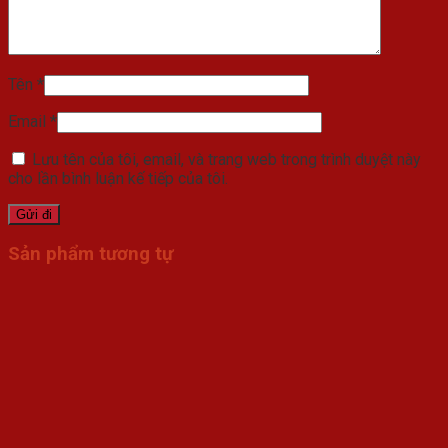
Tên
*
Email
*
Lưu tên của tôi, email, và trang web trong trình duyệt này
cho lần bình luận kế tiếp của tôi.
Sản phẩm tương tự