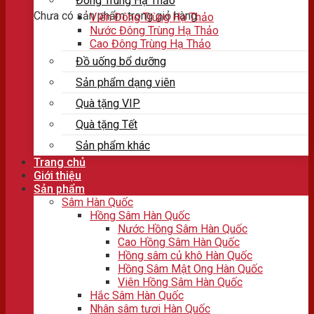
Đông Trùng Hạ Thảo
Chưa có sản phẩm trong giỏ hàng.
Viên Đông Trùng Hạ Thảo
Nước Đông Trùng Hạ Thảo
Cao Đông Trùng Hạ Thảo
Đồ uống bổ dưỡng
Sản phẩm dạng viên
Quà tặng VIP
Quà tặng Tết
Sản phẩm khác
Trang chủ
Giới thiệu
Sản phẩm
Sâm Hàn Quốc
Hồng Sâm Hàn Quốc
Nước Hồng Sâm Hàn Quốc
Cao Hồng Sâm Hàn Quốc
Hồng sâm củ khô Hàn Quốc
Hồng Sâm Mật Ong Hàn Quốc
Viên Hồng Sâm Hàn Quốc
Hắc Sâm Hàn Quốc
Nhân sâm tươi Hàn Quốc