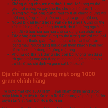
Không dùng cho trẻ em dưới 1 tuổi
: Mật ong có thể
gây loét miệng và gây khó thở cho trẻ nhỏ dưới 1 tuổi.
Dị ứng với mật ong gừng
: Nếu có triệu chứng dị ứng với
mật ong gừng, không nên sử dụng trà gừng mật ong.
Người bị đau bụng hoặc vấn đề tiêu hóa
: Gừng có thể
kích thích dạ dày và tăng tiết axit, do đó những người có
vấn đề về tiêu hóa nên hạn chế sử dụng sản phẩm này.
Tác động đến thuốc
: Gừng có thể tương tác với các loại
thuốc như thuốc giảm đau, thuốc trợ tim và thuốc làm
loãng máu. Người dùng thuốc cần tham khảo ý kiến ​​bác
sĩ trước khi sử dụng trà gừng mật ong.
Phụ nữ có thai và đang cho con bú
: Không nên dùng
trà gừng mật ong nếu đang mang thai hoặc cho con bú,
trừ khi được chỉ định và giám sát bởi bác sĩ.
Địa chỉ mua Trà gừng mật ong 1000
gram
chính hãng
Trà gừng mật ong 1000 gram – sản phẩm chính hãng được
nhập khẩu trực tiếp từ
Korean Red Ginseng
và phân phối độc
quyền tại Việt Nam bởi
Hoa Korean
.