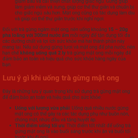
giảm đau và cải thiện chất lượng giấc ngủ. Gừng giúp
làm giảm viêm và sưng, giúp cơ thể thư giãn và chuẩn bị
cho giấc ngủ sâu hơn. Mật ong cũng có tác dụng làm dịu
và giúp cơ thể thư giãn trước khi nghỉ ngơi.
Đối với trà gừng ngâm mật ong, nên uống khoảng
15 – 20g
pha loãng với 300ml nước ấm
mỗi ngày để tận dụng tối đa
các dưỡng chất và lợi ích sức khỏe mà hai thành phần này
mang lại. Nếu sử dụng gừng tươi và mật ong để pha nước, nên
hạn chế
không uống quá 2 ly
trà gừng mật ong mỗi ngày để
đảm bảo an toàn và hiệu quả cho sức khỏe hàng ngày của
bạn.
Lưu ý gì khi uống trà gừng mật ong
Đây là những lưu ý quan trọng khi sử dụng trà gừng mật ong
để đảm bảo an toàn và hiệu quả cho sức khỏe:
Uống với lượng vừa phải
: Uống quá nhiều nước gừng
mật ong có thể gây ra các tác dụng phụ như buồn nôn,
chóng mặt, nhức đầu và tăng huyết áp.
Thời điểm uống tối ưu
: Thời điểm tốt nhất để uống trà
gừng mật ong là vào buổi sáng trước khi ăn và buổi tối
trước khi đi ngủ.