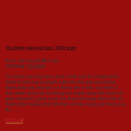
Trà chanh mật ong Gavo 1000 gram
Được xếp hạng
5.00
5 sao
Giá
Giá
170.000
₫
150.000
₫
gốc
hiện
Trà chanh mật ong Gavo được chiết xuất từ 2 thành phần
là:
tại
chính là mật ong và chanh, nghe thì đơn giản bởi những
170.000₫.
là:
thành phần này dễ kiếm, có thể tự làm ở nhà. Tuy nhiên ở
150.000₫.
đây chanh được lấy từ những trái chanh vàng Hàn Quốc rất
giàu vitamin C, ngoài ra nó còn được bổ sung thêm một số
thành phần dưỡng chất tốt khác với liều lượng cân bằng vừa
đủ.
Đặt mua