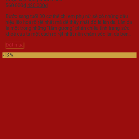
Giá
Giá
560.000
₫
420.000
₫
gốc
hiện
Bước sang tuổi 30 cơ thể chị em phụ nữ sẽ có những dấu
là:
tại
hiệu lão hoá rõ rệt nhất mà dễ thấy nhất đó là làn da. Làn da
560.000₫.
là:
là một trong những “tấm gương” phản chiếu tình trạng sức
420.000₫.
khoẻ của ta một cách rõ rệt nhất nên chăm sóc làn da bên...
Đặt mua
-12%