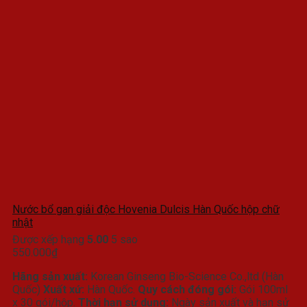
Các
tùy
chọn
có
thể
được
chọn
trên
trang
sản
phẩm
Nước bổ gan giải độc Hovenia Dulcis Hàn Quốc hộp chữ
nhật
Được xếp hạng
5.00
5 sao
550.000
₫
Hãng sản xuất:
Korean Ginseng Bio-Science Co.,ltd (Hàn
Quốc)
Xuất xứ:
Hàn Quốc.
Quy cách đóng gói:
Gói 100ml
x 30 gói/hộp.
Thời hạn sử dụng:
Ngày sản xuất và hạn sử