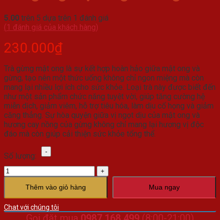
5.00
trên 5 dựa trên
1
đánh giá
(
1
đánh giá của khách hàng)
230.000
₫
Trà gừng mật ong là sự kết hợp hoàn hảo giữa mật ong và
gừng, tạo nên một thức uống không chỉ ngon miệng mà còn
mang lại nhiều lợi ích cho sức khỏe. Loại trà này được biết đến
như một sản phẩm chức năng tuyệt vời, giúp tăng cường hệ
miễn dịch, giảm viêm, hỗ trợ tiêu hóa, làm dịu cổ họng và giảm
căng thẳng. Sự hòa quyện giữa vị ngọt dịu của mật ong và
hương cay nồng của gừng không chỉ mang lại hương vị độc
đáo mà còn giúp cải thiện sức khỏe tổng thể.
Trà
Số lượng:
gừng
mật
ong
1000
Thêm vào giỏ hàng
Mua ngay
gram
số
Chat với chúng tôi
lượng
Gọi đặt mua
0987.168.499
(8:00-21:00)