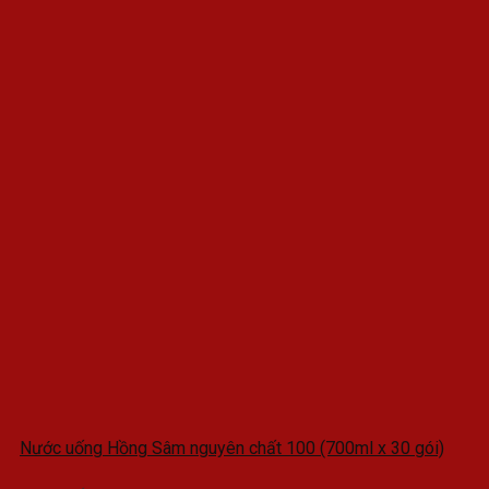
Nước uống Hồng Sâm nguyên chất 100 (700ml x 30 gói)