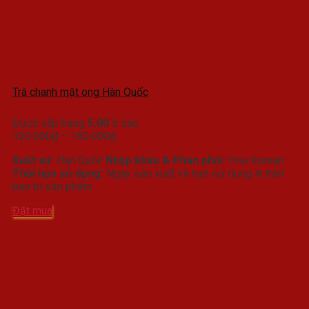
Trà chanh mật ong Hàn Quốc
Được xếp hạng
5.00
5 sao
Khoảng
120.000
₫
–
150.000
₫
giá:
Xuất xứ:
Hàn Quốc
Nhập khẩu & Phân phối:
Hoa Korean
từ
Thời hạn sử dụng:
Ngày sản xuất và hạn sử dụng in trên
120.000₫
bao bì sản phẩm
đến
150.000₫
Đặt mua
Sản
phẩm
này
có
nhiều
biến
thể.