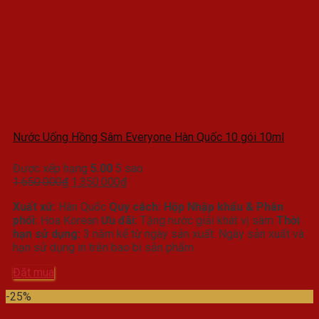
Nước Uống Hồng Sâm Everyone Hàn Quốc 10 gói 10ml
Được xếp hạng
5.00
5 sao
Giá
Giá
1.650.000
₫
1.350.000
₫
gốc
hiện
Xuất xứ:
Hàn Quốc
Quy cách: Hộp
Nhập khẩu & Phân
là:
tại
phối:
Hoa Korean
Ưu đãi:
Tặng nước giải khát vị sâm
Thời
1.650.000₫.
là:
hạn sử dụng:
3 năm kể từ ngày sản xuất. Ngày sản xuất và
1.350.000₫.
hạn sử dụng in trên bao bì sản phẩm
Đặt mua
-25%