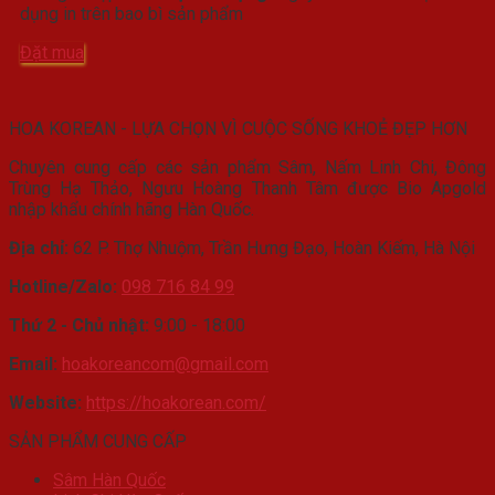
dụng in trên bao bì sản phẩm
Đặt mua
HOA KOREAN - LỰA CHỌN VÌ CUỘC SỐNG KHOẺ ĐẸP HƠN
Chuyên cung cấp các sản phẩm Sâm, Nấm Linh Chi, Đông
Trùng Hạ Thảo, Ngưu Hoàng Thanh Tâm được Bio Apgold
nhập khẩu chính hãng Hàn Quốc.
Địa chỉ:
62 P. Thợ Nhuộm, Trần Hưng Đạo, Hoàn Kiếm, Hà Nội
Hotline/Zalo:
098 716 84 99
Thứ 2 - Chủ nhật:
9:00 - 18:00
Email:
hoakoreancom@gmail.com
Website:
https://hoakorean.com/
SẢN PHẨM CUNG CẤP
Sâm Hàn Quốc