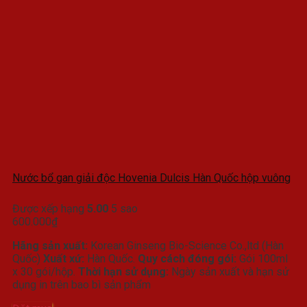
Nước bổ gan giải độc Hovenia Dulcis Hàn Quốc hộp vuông
Được xếp hạng
5.00
5 sao
600.000
₫
Hãng sản xuất:
Korean Ginseng Bio-Science Co.,ltd (Hàn
Quốc)
Xuất xứ:
Hàn Quốc.
Quy cách đóng gói:
Gói 100ml
x 30 gói/hộp.
Thời hạn sử dụng:
Ngày sản xuất và hạn sử
dụng in trên bao bì sản phẩm