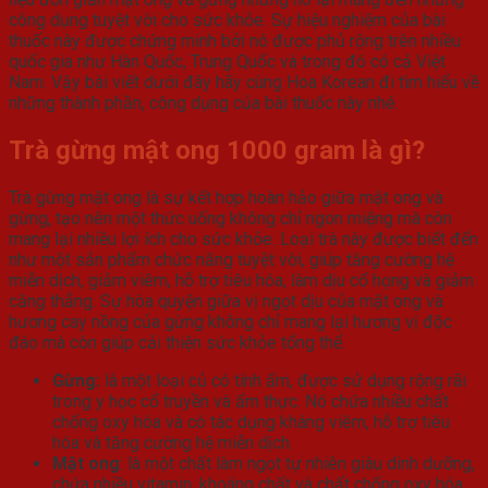
công dụng tuyệt vời cho sức khỏe. Sự hiệu nghiệm của bài
thuốc này được chứng minh bởi nó được phủ rộng trên nhiều
quốc gia như Hàn Quốc, Trung Quốc và trong đó có cả Việt
Nam. Vậy bài viết dưới đây hãy cùng Hoa Korean đi tìm hiểu về
những thành phần, công dụng của bài thuốc này nhé.
Trà gừng mật ong 1000 gram là gì?
Trà gừng mật ong là sự kết hợp hoàn hảo giữa mật ong và
gừng, tạo nên một thức uống không chỉ ngon miệng mà còn
mang lại nhiều lợi ích cho sức khỏe. Loại trà này được biết đến
như một sản phẩm chức năng tuyệt vời, giúp tăng cường hệ
miễn dịch, giảm viêm, hỗ trợ tiêu hóa, làm dịu cổ họng và giảm
căng thẳng. Sự hòa quyện giữa vị ngọt dịu của mật ong và
hương cay nồng của gừng không chỉ mang lại hương vị độc
đáo mà còn giúp cải thiện sức khỏe tổng thể.
Gừng:
là một loại củ có tính ấm, được sử dụng rộng rãi
trong y học cổ truyền và ẩm thực. Nó chứa nhiều chất
chống oxy hóa và có tác dụng kháng viêm, hỗ trợ tiêu
hóa và tăng cường hệ miễn dịch.
Mật ong
: là một chất làm ngọt tự nhiên giàu dinh dưỡng,
chứa nhiều vitamin, khoáng chất và chất chống oxy hóa.