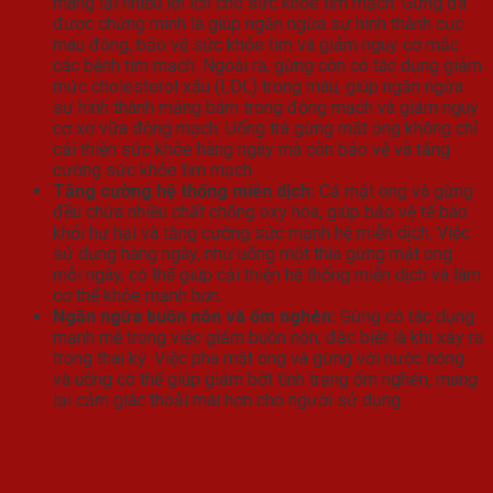
mang lại nhiều lợi ích cho sức khỏe tim mạch. Gừng đã
được chứng minh là giúp ngăn ngừa sự hình thành cục
máu đông, bảo vệ sức khỏe tim và giảm nguy cơ mắc
các bệnh tim mạch. Ngoài ra, gừng còn có tác dụng giảm
mức cholesterol xấu (LDL) trong máu, giúp ngăn ngừa
sự hình thành mảng bám trong động mạch và giảm nguy
cơ xơ vữa động mạch. Uống trà gừng mật ong không chỉ
cải thiện sức khỏe hàng ngày mà còn bảo vệ và tăng
cường sức khỏe tim mạch.
Tăng cường hệ thống miễn dịch:
Cả mật ong và gừng
đều chứa nhiều chất chống oxy hóa, giúp bảo vệ tế bào
khỏi hư hại và tăng cường sức mạnh hệ miễn dịch. Việc
sử dụng hàng ngày, như uống một thìa gừng mật ong
mỗi ngày, có thể giúp cải thiện hệ thống miễn dịch và làm
cơ thể khỏe mạnh hơn.
Ngăn ngừa buồn nôn và ốm nghén:
Gừng có tác dụng
mạnh mẽ trong việc giảm buồn nôn, đặc biệt là khi xảy ra
trong thai kỳ. Việc pha mật ong và gừng với nước nóng
và uống có thể giúp giảm bớt tình trạng ốm nghén, mang
lại cảm giác thoải mái hơn cho người sử dụng.