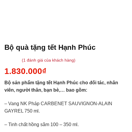
Bộ quà tặng tết Hạnh Phúc
(
1
đánh giá của khách hàng)
5.00
1
trên 5
1.830.000
₫
dựa trên
đánh
giá
Bộ sản phẩm tặng tết Hạnh Phúc cho đối tác, nhân
viên, người thân, bạn bè,… bao gồm:
– Vang NK Pháp CARBENET SAUVIGNON-ALAIN
GAYREL 750 ml.
– Tinh chất hồng sâm 100 – 350 ml.