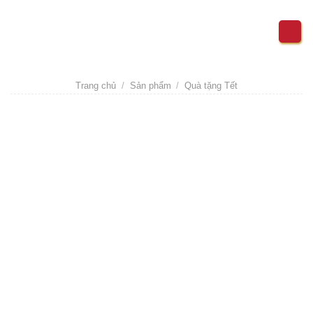
Skip
to
content
Trang chủ
/
Sản phẩm
/
Quà tặng Tết