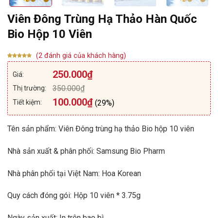
Viên Đông Trùng Hạ Thảo Hàn Quốc
Bio Hộp 10 Viên
(
2
đánh giá của khách hàng)
5.00
2
trên 5
dựa trên
250.000
₫
Giá:
đánh giá
350.000
₫
Thị trường:
100.000
₫
Tiết kiệm:
(29%)
Tên sản phẩm: Viên Đông trùng hạ thảo Bio hộp 10 viên
Nhà sản xuất & phân phối: Samsung Bio Pharm
Nhà phân phối tại Việt Nam: Hoa Korean
Quy cách đóng gói: Hộp 10 viên * 3.75g
Ngày sản xuất: In trên bao bì