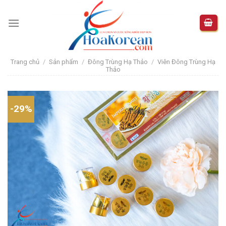
Skip
to
content
Trang chủ
/
Sản phẩm
/
Đông Trùng Hạ Thảo
/
Viên Đông Trùng Hạ
Thảo
-29%