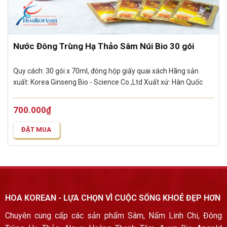
Nước Đông Trùng Hạ Thảo Sâm Núi Bio 30 gói
Quy cách: 30 gói x 70ml, đóng hộp giấy quai xách
Hãng sản
xuất: Korea Ginseng Bio - Science Co.,Ltd
Xuất xứ: Hàn Quốc
Thương hiệu phân phối: Hoa Korean
Hạn sử dụng: 3 năm kể từ
ngày sản xuất
700.000
₫
ĐẶT MUA
HOA KOREAN - LỰA CHỌN VÌ CUỘC SỐNG KHOẺ ĐẸP HƠN
Chuyên cung cấp các sản phẩm Sâm, Nấm Linh Chi, Đông