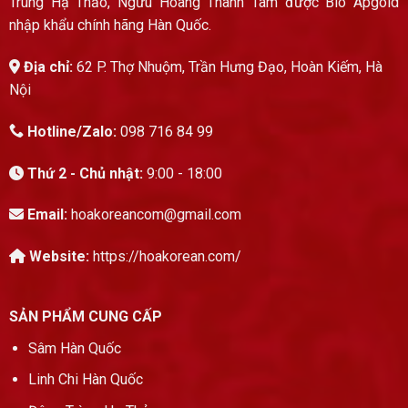
Trùng Hạ Thảo, Ngưu Hoàng Thanh Tâm được Bio Apgold
nhập khẩu chính hãng Hàn Quốc.
Địa chỉ:
62 P. Thợ Nhuộm, Trần Hưng Đạo, Hoàn Kiếm, Hà
Nội
Hotline/Zalo:
098 716 84 99
Thứ 2 - Chủ nhật:
9:00 - 18:00
Email:
hoakoreancom@gmail.com
Website:
https://hoakorean.com/
SẢN PHẨM CUNG CẤP
Sâm Hàn Quốc
Linh Chi Hàn Quốc