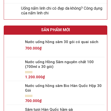
Uống nấm linh chi có đẹp da không? Công dụng
của nấm linh chi
SẢN PHẨM MỚI
Nước uống hồng sâm 30 gói có quai sách
700.000
₫
Nước uống Hồng Sâm nguyên chất 100
(700ml x 30 gói)
Được xếp
1.200.000
₫
hạng
5.00
5
sao
Nước uống hồng sâm Bio Hàn Quốc Hộp 30
Gói
Được xếp
700.000
₫
hạng
5.00
5
sao
Sâm tươi Hàn Quốc hầm gà