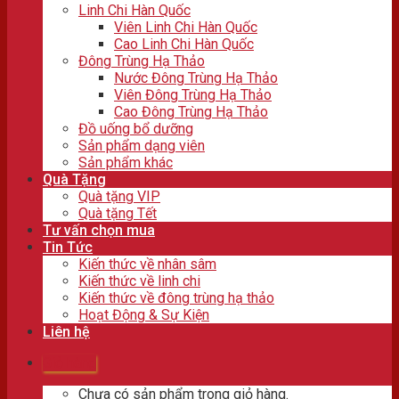
Linh Chi Hàn Quốc
Viên Linh Chi Hàn Quốc
Cao Linh Chi Hàn Quốc
Đông Trùng Hạ Thảo
Nước Đông Trùng Hạ Thảo
Viên Đông Trùng Hạ Thảo
Cao Đông Trùng Hạ Thảo
Đồ uống bổ dưỡng
Sản phẩm dạng viên
Sản phẩm khác
Quà Tặng
Quà tặng VIP
Quà tặng Tết
Tư vấn chọn mua
Tin Tức
Kiến thức về nhân sâm
Kiến thức về linh chi
Kiến thức về đông trùng hạ thảo
Hoạt Động & Sự Kiện
Liên hệ
Giỏ hàng
Chưa có sản phẩm trong giỏ hàng.