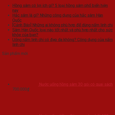
Hồng sâm có lợi ích gì? 5 loại hồng sâm phổ biến hiện
nay
Hắc sâm là gì? Những công dụng của hắc sâm Hàn
Quốc
[Cảnh Báo] Những ai không phù hợp để dùng nấm linh chi
Sâm Hàn Quốc loại nào tốt nhất và phù hợp nhất cho sức
khỏe của bạn?
Uống nấm linh chi có đẹp da không? Công dụng của nấm
linh chi
Sản phẩm mới
Nước uống hồng sâm 30 gói có quai sách
700.000
₫