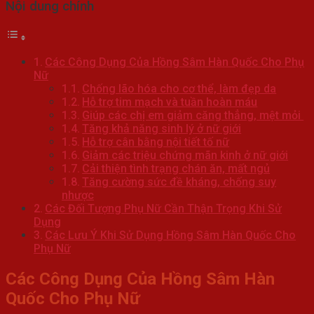
Nội dung chính
Các Công Dụng Của Hồng Sâm Hàn Quốc Cho Phụ
Nữ
Chống lão hóa cho cơ thể, làm đẹp da
Hỗ trợ tim mạch và tuần hoàn máu
Giúp các chị em giảm căng thẳng, mệt mỏi
Tăng khả năng sinh lý ở nữ giới
Hỗ trợ cân bằng nội tiết tố nữ
Giảm các triệu chứng mãn kinh ở nữ giới
Cải thiện tình trạng chán ăn, mất ngủ
Tăng cường sức đề kháng, chống suy
nhược
Các Đối Tượng Phụ Nữ Cần Thận Trọng Khi Sử
Dụng
Các Lưu Ý Khi Sử Dụng Hồng Sâm Hàn Quốc Cho
Phụ Nữ
Các Công Dụng Của Hồng Sâm Hàn
Quốc Cho Phụ Nữ