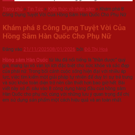
Trang chủ
»
Tin Tức
»
Kiến thức về nhân sâm
»
Khám phá 8
Công Dụng Tuyệt Vời Của Hồng Sâm Hàn Quốc Cho Phụ Nữ
Khám phá 8 Công Dụng Tuyệt Vời Của
Hồng Sâm Hàn Quốc Cho Phụ Nữ
Đăng vào
21/11/2025
08/01/2026
bởi
Đỗ Thị Hoá
Hồng sâm Hàn Quốc
từ lâu đã nổi tiếng là “thần dược” quý
giá, mang lại vô vàn lợi ích đặc biệt cho sức khỏe và sắc đẹp
của phái nữ. Trong bối cảnh cuộc sống hiện đại với nhiều áp
lực, việc tìm kiếm một giải pháp tự nhiên để duy trì sự trẻ trung
và sức khỏe toàn diện trở nên cần thiết hơn bao giờ hết. Bài
viết này sẽ đi sâu vào 8 công dụng hàng đầu của hồng sâm
Hàn Quốc cho phụ nữ, cùng với những lưu ý quan trọng để chị
em sử dụng sản phẩm một cách hiệu quả và an toàn nhất.