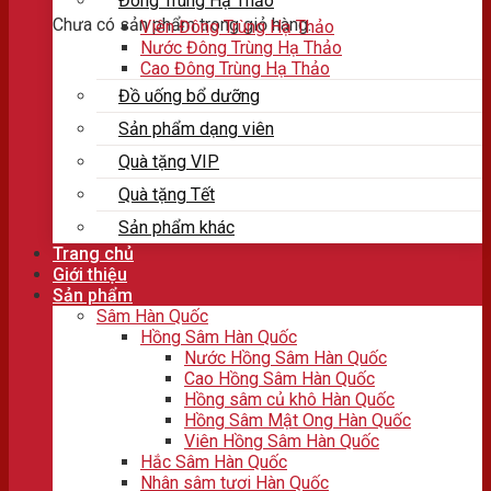
Đông Trùng Hạ Thảo
Chưa có sản phẩm trong giỏ hàng.
Viên Đông Trùng Hạ Thảo
Nước Đông Trùng Hạ Thảo
Cao Đông Trùng Hạ Thảo
Đồ uống bổ dưỡng
Sản phẩm dạng viên
Quà tặng VIP
Quà tặng Tết
Sản phẩm khác
Trang chủ
Giới thiệu
Sản phẩm
Sâm Hàn Quốc
Hồng Sâm Hàn Quốc
Nước Hồng Sâm Hàn Quốc
Cao Hồng Sâm Hàn Quốc
Hồng sâm củ khô Hàn Quốc
Hồng Sâm Mật Ong Hàn Quốc
Viên Hồng Sâm Hàn Quốc
Hắc Sâm Hàn Quốc
Nhân sâm tươi Hàn Quốc