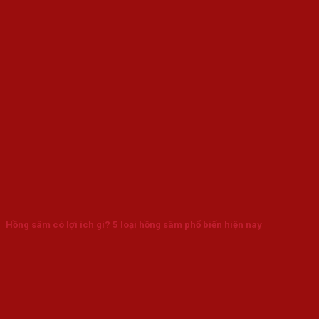
Hồng sâm có lợi ích gì? 5 loại hồng sâm phổ biến hiện nay