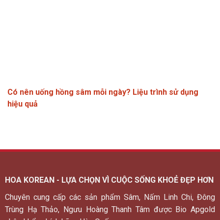
Có nên uống hồng sâm mỗi ngày? Liệu trình sử dụng
hiệu quả
HOA KOREAN - LỰA CHỌN VÌ CUỘC SỐNG KHOẺ ĐẸP HƠN
Chuyên cung cấp các sản phẩm Sâm, Nấm Linh Chi, Đông
Trùng Hạ Thảo, Ngưu Hoàng Thanh Tâm được Bio Apgold