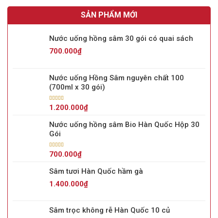
SẢN PHẨM MỚI
Nước uống hồng sâm 30 gói có quai sách
700.000
₫
Nước uống Hồng Sâm nguyên chất 100
(700ml x 30 gói)
Được xếp
1.200.000
₫
hạng
5.00
5
sao
Nước uống hồng sâm Bio Hàn Quốc Hộp 30
Gói
Được xếp
700.000
₫
hạng
5.00
5
sao
Sâm tươi Hàn Quốc hầm gà
1.400.000
₫
Sâm trọc không rễ Hàn Quốc 10 củ