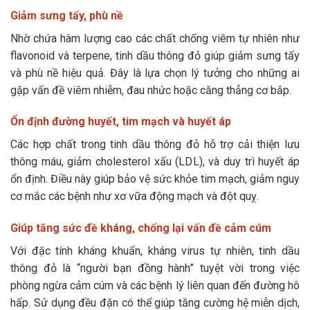
Giảm sưng tấy, phù nề
Nhờ chứa hàm lượng cao các chất chống viêm tự nhiên như
flavonoid và terpene, tinh dầu thông đỏ giúp giảm sưng tấy
và phù nề hiệu quả. Đây là lựa chọn lý tưởng cho những ai
gặp vấn đề viêm nhiễm, đau nhức hoặc căng thẳng cơ bắp.
Ổn định đường huyết, tim mạch và huyết áp
Các hợp chất trong tinh dầu thông đỏ hỗ trợ cải thiện lưu
thông máu, giảm cholesterol xấu (LDL), và duy trì huyết áp
ổn định. Điều này giúp bảo vệ sức khỏe tim mạch, giảm nguy
cơ mắc các bệnh như xơ vữa động mạch và đột quỵ.
Giúp tăng sức đề kháng, chống lại vấn đề cảm cúm
Với đặc tính kháng khuẩn, kháng virus tự nhiên, tinh dầu
thông đỏ là “người bạn đồng hành” tuyệt vời trong việc
phòng ngừa cảm cúm và các bệnh lý liên quan đến đường hô
hấp. Sử dụng đều đặn có thể giúp tăng cường hệ miễn dịch,