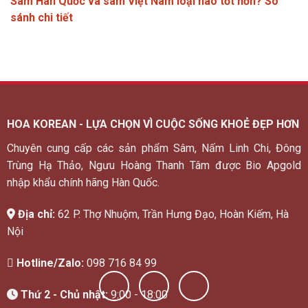
Sâm Hàn Quốc và sâm Việt Nam loại nào tốt hơn? So
sánh chi tiết
HOA KOREAN - LỰA CHỌN VÌ CUỘC SỐNG KHOẺ ĐẸP HƠN
Chuyên cung cấp các sản phẩm Sâm, Nấm Linh Chi, Đông
Trùng Hạ Thảo, Ngưu Hoàng Thanh Tâm được Bio Apgold
nhập khẩu chính hãng Hàn Quốc.
Địa chỉ:
62 P. Thợ Nhuộm, Trần Hưng Đạo, Hoàn Kiếm, Hà
Nội
Hotline/Zalo:
098 716 84 99
Thứ 2 - Chủ nhật:
9:00 - 18:00