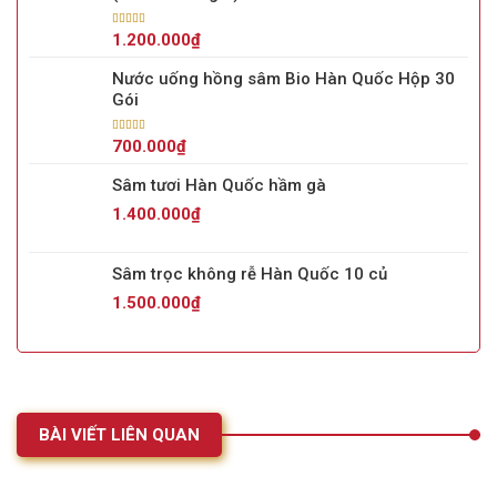
Được xếp
1.200.000
₫
hạng
5.00
5
sao
Nước uống hồng sâm Bio Hàn Quốc Hộp 30
Gói
Được xếp
700.000
₫
hạng
5.00
5
sao
Sâm tươi Hàn Quốc hầm gà
1.400.000
₫
Sâm trọc không rễ Hàn Quốc 10 củ
1.500.000
₫
BÀI VIẾT LIÊN QUAN