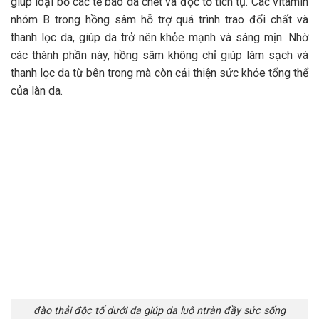
giúp loại bỏ các tế bào da chết và độc tố tích tụ. Các vitamin
nhóm B trong hồng sâm hỗ trợ quá trình trao đổi chất và
thanh lọc da, giúp da trở nên khỏe mạnh và sáng mịn. Nhờ
các thành phần này, hồng sâm không chỉ giúp làm sạch và
thanh lọc da từ bên trong mà còn cải thiện sức khỏe tổng thể
của làn da.
đào thải độc tố dưới da giúp da luô ntràn đầy sức sống