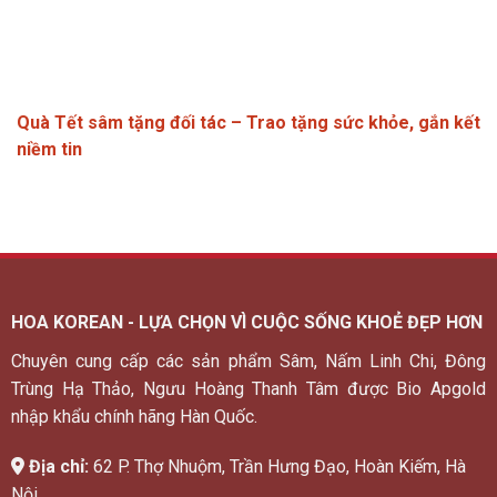
Quà Tết sâm tặng đối tác – Trao tặng sức khỏe, gắn kết
niềm tin
HOA KOREAN - LỰA CHỌN VÌ CUỘC SỐNG KHOẺ ĐẸP HƠN
Chuyên cung cấp các sản phẩm Sâm, Nấm Linh Chi, Đông
Trùng Hạ Thảo, Ngưu Hoàng Thanh Tâm được Bio Apgold
nhập khẩu chính hãng Hàn Quốc.
Địa chỉ:
62 P. Thợ Nhuộm, Trần Hưng Đạo, Hoàn Kiếm, Hà
Nội