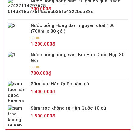
Nước uống hồng sâm 30 gói có quai sách
700.000
₫
Nước uống Hồng Sâm nguyên chất 100
(700ml x 30 gói)
Được xếp
1.200.000
₫
hạng
5.00
5
sao
Nước uống hồng sâm Bio Hàn Quốc Hộp 30
Gói
Được xếp
700.000
₫
hạng
5.00
5
sao
Sâm tươi Hàn Quốc hầm gà
1.400.000
₫
Sâm trọc không rễ Hàn Quốc 10 củ
1.500.000
₫