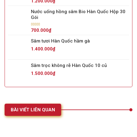
1.200.000
₫
hạng
5.00
5
sao
Nước uống hồng sâm Bio Hàn Quốc Hộp 30
Gói
Được xếp
700.000
₫
hạng
5.00
5
sao
Sâm tươi Hàn Quốc hầm gà
1.400.000
₫
Sâm trọc không rễ Hàn Quốc 10 củ
1.500.000
₫
BÀI VIẾT LIÊN QUAN