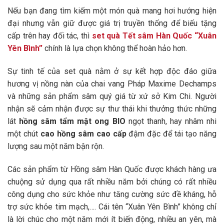
Nếu bạn đang tìm kiếm một món quà mang hơi hướng hiện
đại nhưng vẫn giữ được giá trị truyền thống để biếu tặng
cấp trên hay đối tác, thì
set quà Tết sâm Hàn Quốc “Xuân
Yên Bình”
chính là lựa chọn không thể hoàn hảo hơn.
Sự tinh tế của set quà nằm ở sự kết hợp độc đáo giữa
hương vị nồng nàn của chai vang Pháp Maxime Dechamps
và những sản phẩm sâm quý giá từ xứ sở Kim Chi. Người
nhận sẽ cảm nhận được sự thư thái khi thưởng thức những
lát
hồng sâm tẩm mật ong BIO
ngọt thanh, hay nhâm nhi
một chút
cao hồng sâm cao cấp
đậm đặc để tái tạo năng
lượng sau một năm bận rộn.
Các sản phẩm từ Hồng sâm Hàn Quốc được khách hàng ưa
chuộng sử dụng qua rất nhiều năm bởi chúng có rất nhiều
công dụng cho sức khỏe như tăng cường sức đề kháng, hỗ
trợ sức khỏe tim mạch,…. Cái tên “Xuân Yên Bình” không chỉ
là lời chúc cho một năm mới ít biến động, nhiều an yên, mà