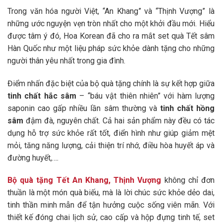
Trong văn hóa người Việt, “An Khang” và “Thịnh Vượng” là
những ước nguyện vẹn tròn nhất cho một khởi đầu mới. Hiểu
được tâm ý đó, Hoa Korean đã cho ra mắt set quà Tết sâm
Hàn Quốc như một liệu pháp sức khỏe dành tặng cho những
người thân yêu nhất trong gia đình.
Điểm nhấn đặc biệt của bộ quà tặng chính là sự kết hợp giữa
tinh chất hắc sâm
– “báu vật thiên nhiên” với hàm lượng
saponin cao gấp nhiều lần sâm thường và
tinh chất hồng
sâm
đậm đà, nguyên chất. Cả hai sản phẩm này đều có tác
dụng hỗ trợ sức khỏe rất tốt, điển hình như giúp giảm mệt
mỏi, tăng năng lượng, cải thiện trí nhớ, điều hòa huyết áp và
đường huyết,….
Bộ quà tặng Tết An Khang, Thịnh Vượng
không chỉ đơn
thuần là một món quà biếu, mà là lời chúc sức khỏe dẻo dai,
tinh thần minh mẫn để tận hưởng cuộc sống viên mãn. Với
thiết kế đóng chai lịch sử, cao cấp và hộp đựng tinh tế, set