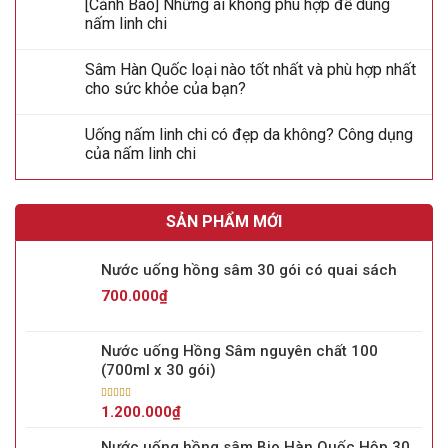
[Cảnh Báo] Những ai không phù hợp để dùng
nấm linh chi
Sâm Hàn Quốc loại nào tốt nhất và phù hợp nhất
cho sức khỏe của bạn?
Uống nấm linh chi có đẹp da không? Công dụng
của nấm linh chi
SẢN PHẨM MỚI
Nước uống hồng sâm 30 gói có quai sách
700.000
₫
Nước uống Hồng Sâm nguyên chất 100
(700ml x 30 gói)
Được xếp
1.200.000
₫
hạng
5.00
5
sao
Nước uống hồng sâm Bio Hàn Quốc Hộp 30