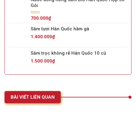
Gói
Được xếp
700.000
₫
hạng
5.00
5
sao
Sâm tươi Hàn Quốc hầm gà
1.400.000
₫
Sâm trọc không rễ Hàn Quốc 10 củ
1.500.000
₫
BÀI VIẾT LIÊN QUAN