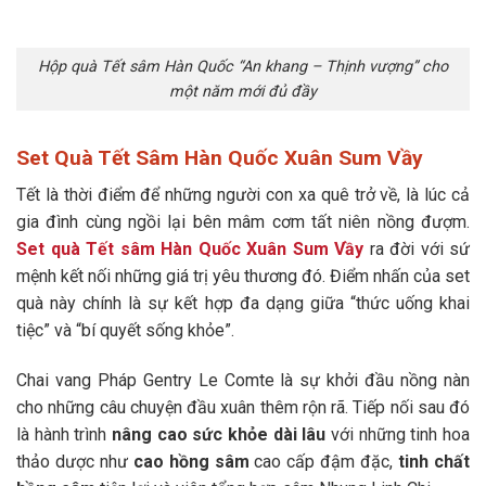
Hộp quà Tết sâm Hàn Quốc “An khang – Thịnh vượng” cho
một năm mới đủ đầy
Set Quà Tết Sâm Hàn Quốc Xuân Sum Vầy
Tết là thời điểm để những người con xa quê trở về, là lúc cả
gia đình cùng ngồi lại bên mâm cơm tất niên nồng đượm.
Set quà Tết sâm Hàn Quốc Xuân Sum Vầy
ra đời với sứ
mệnh kết nối những giá trị yêu thương đó. Điểm nhấn của set
quà này chính là sự kết hợp đa dạng giữa “thức uống khai
tiệc” và “bí quyết sống khỏe”.
Chai vang Pháp Gentry Le Comte là sự khởi đầu nồng nàn
cho những câu chuyện đầu xuân thêm rộn rã. Tiếp nối sau đó
là hành trình
nâng cao sức khỏe
dài lâu
với những tinh hoa
thảo dược như
cao hồng sâm
cao cấp đậm đặc,
tinh chất