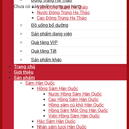
Đông Trùng Hạ Thảo
Chưa có sản phẩm trong giỏ hàng.
Viên Đông Trùng Hạ Thảo
Nước Đông Trùng Hạ Thảo
Cao Đông Trùng Hạ Thảo
Đồ uống bổ dưỡng
Sản phẩm dạng viên
Quà tặng VIP
Quà tặng Tết
Sản phẩm khác
Trang chủ
Giới thiệu
Sản phẩm
Sâm Hàn Quốc
Hồng Sâm Hàn Quốc
Nước Hồng Sâm Hàn Quốc
Cao Hồng Sâm Hàn Quốc
Hồng sâm củ khô Hàn Quốc
Hồng Sâm Mật Ong Hàn Quốc
Viên Hồng Sâm Hàn Quốc
Hắc Sâm Hàn Quốc
Nhân sâm tươi Hàn Quốc