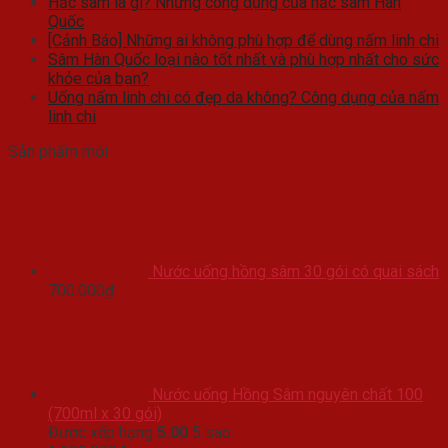
Hắc sâm là gì? Những công dụng của hắc sâm Hàn
Quốc
[Cảnh Báo] Những ai không phù hợp để dùng nấm linh chi
Sâm Hàn Quốc loại nào tốt nhất và phù hợp nhất cho sức
khỏe của bạn?
Uống nấm linh chi có đẹp da không? Công dụng của nấm
linh chi
Sản phẩm mới
Nước uống hồng sâm 30 gói có quai sách
700.000
₫
Nước uống Hồng Sâm nguyên chất 100
(700ml x 30 gói)
Được xếp hạng
5.00
5 sao