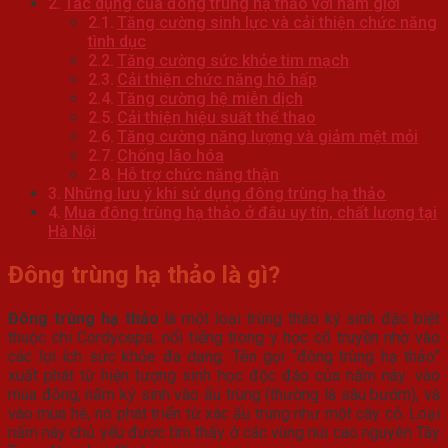
Tác dụng của đông trùng hạ thảo với nam giới
Tăng cường sinh lực và cải thiện chức năng
tình dục
Tăng cường sức khỏe tim mạch
Cải thiện chức năng hô hấp
Tăng cường hệ miễn dịch
Cải thiện hiệu suất thể thao
Tăng cường năng lượng và giảm mệt mỏi
Chống lão hóa
Hỗ trợ chức năng thận
Những lưu ý khi sử dụng đông trùng hạ thảo
Mua đông trùng hạ thảo ở đâu uy tín, chất lượng tại
Hà Nội
Đông trùng hạ thảo là gì?
Đông trùng hạ thảo
là một loại trùng thảo ký sinh đặc biệt
thuộc chi Cordyceps, nổi tiếng trong y học cổ truyền nhờ vào
các lợi ích sức khỏe đa dạng. Tên gọi “đông trùng hạ thảo”
xuất phát từ hiện tượng sinh học độc đáo của nấm này: vào
mùa đông, nấm ký sinh vào ấu trùng (thường là sâu bướm), và
vào mùa hè, nó phát triển từ xác ấu trùng như một cây cỏ. Loại
nấm này chủ yếu được tìm thấy ở các vùng núi cao nguyên Tây