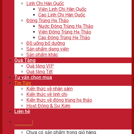
Linh Chi Hàn Quốc
Viên Linh Chi Hàn Quốc
Cao Linh Chi Hàn Quốc
Đông Trùng Hạ Thảo
Nước Đông Trùng Hạ Thảo
Viên Đông Trùng Hạ Thảo
Cao Đông Trùng Hạ Thảo
Đồ uống bổ dưỡng
Sản phẩm dạng viên
Sản phẩm khác
Quà Tặng
Quà tặng VIP
Quà tặng Tết
Tư vấn chọn mua
Tin Tức
Kiến thức về nhân sâm
Kiến thức về linh chi
Kiến thức về đông trùng hạ thảo
Hoạt Động & Sự Kiện
Liên hệ
Giỏ hàng
Chưa có sản phẩm trong giỏ hàng.