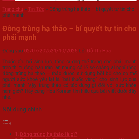
Trang chủ
»
Tin Tức
»
Đông trùng hạ thảo – bí quyết tự tin cho
phái mạnh
Đông trùng hạ thảo – bí quyết tự tin cho
phái mạnh
Đăng vào
02/07/2025
21/10/2025
bởi
Đỗ Thị Hoá
Thuốc bồi bổ sinh lực, tăng cường thể trạng cho phái mạnh
trên thị trường bán tràn lan nhưng có lẽ sẽ chẳng ai nghĩ rằng
đông trùng hạ thảo – thảo dước sử dụng bồi bổ cho cơ thể
người sức khoẻ yếu lại là “bài thuốc vàng” cho sinh lực của
phái mạnh. Vậy trùng thảo có tác dụng gì đối với sức khỏe
nam giới? Hãy cùng Hoa Korean tìm hiểu qua bài viết dưới đây
nhé.
Nội dung chính
Đông trùng hạ thảo là gì?