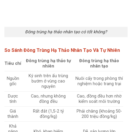
Đông trùng hạ thảo nhân tạo có tốt không?
So Sánh Đông Trùng Hạ Thảo Nhân Tạo Và Tự Nhiên
Đông trùng hạ thảo tự
Đông trùng hạ thảo
Tiêu chí
nhiên
nhân tạo
Ký sinh trên ấu trùng
Nguồn
Nuôi cấy trong phòng thí
bướm ở vùng cao
gốc
nghiệm hoặc trang trại
nguyên
Dược
Cao, nhưng không
Cao, đồng đều hơn nhờ
tính
đồng đều
kiểm soát môi trường
Giá
Rất đắt (1,5-2 tỷ
Phải chăng (khoảng 50-
thành
đồng/kg)
200 triệu đồng/kg)
Khả
năng
Khó, khan hiếm
Dễ, sản lượng lớn