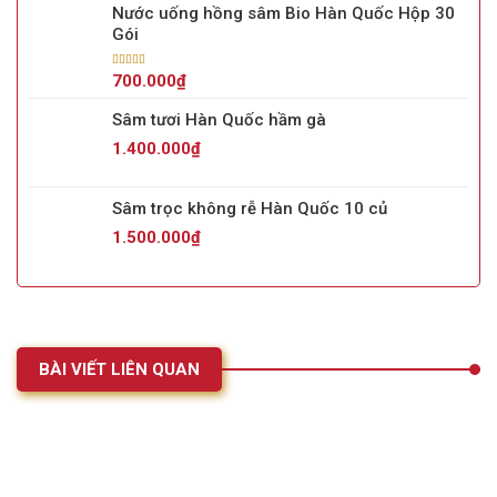
sao
Nước uống hồng sâm Bio Hàn Quốc Hộp 30
Gói
Được xếp
700.000
₫
hạng
5.00
5
sao
Sâm tươi Hàn Quốc hầm gà
1.400.000
₫
Sâm trọc không rễ Hàn Quốc 10 củ
1.500.000
₫
BÀI VIẾT LIÊN QUAN