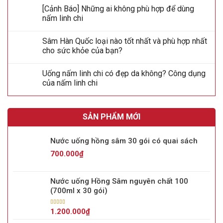
[Cảnh Báo] Những ai không phù hợp để dùng
nấm linh chi
Sâm Hàn Quốc loại nào tốt nhất và phù hợp nhất
cho sức khỏe của bạn?
Uống nấm linh chi có đẹp da không? Công dụng
của nấm linh chi
SẢN PHẨM MỚI
Nước uống hồng sâm 30 gói có quai sách
700.000
₫
Nước uống Hồng Sâm nguyên chất 100
(700ml x 30 gói)
Được xếp
1.200.000
₫
hạng
5.00
5