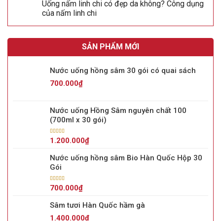
Uống nấm linh chi có đẹp da không? Công dụng
của nấm linh chi
SẢN PHẨM MỚI
Nước uống hồng sâm 30 gói có quai sách
700.000
₫
Nước uống Hồng Sâm nguyên chất 100
(700ml x 30 gói)
Được xếp
1.200.000
₫
hạng
5.00
5
sao
Nước uống hồng sâm Bio Hàn Quốc Hộp 30
Gói
Được xếp
700.000
₫
hạng
5.00
5
sao
Sâm tươi Hàn Quốc hầm gà
1.400.000
₫