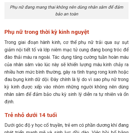
Phụ nữ đang mang thai không nên dùng nhân sâm để đảm
bảo an toàn
Phụ nữ trong thời kỳ kinh nguyệt
Trong giai đoạn hành kinh, cơ thể phụ nữ trải qua sự sụt
giảm nội tiết tố và lớp niêm mạc tử cung đang bong tróc để
đào thải máu ra ngoài. Tác dụng tăng cường tuần hoàn máu
của nhân sâm vào lúc này sẽ khiến lượng máu kinh chảy ra
nhiều hơn mức bình thường, gây ra tình trạng rong kinh hoặc
đau bụng kinh dữ dội. Đây chính là lý do vì sao phụ nữ trong
kỳ kinh được xếp vào nhóm những người không nên dùng
nhân sâm để đảm bảo chu kỳ sinh lý diễn ra tự nhiên và ổn
định.
Trẻ nhỏ dưới 14 tuổi
Dưới góc độ y học cổ truyền, trẻ em có phần dương khí đang
phát triển mạnh mẽ và sinh lực dồi dào. Việc bồi bổ bằng