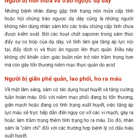
Người bị nôn mửa và trào ngược dạ dày
Những bệnh nhân đang gặp tình trạng nôn mửa cấp tính
hoặc hội chứng trào ngược dạ dày cũng là những người
không nên dùng nhân sâm khi các triệu chứng cấp tính chưa
được kiểm soát. Bởi các hoạt chất saponin trong sâm thúc
đẩy sự co bóp của dạ dày, vô tình làm gia tăng áp lực nội
tại, đẩy dịch vị và thức ăn ngược lên thực quản. Điều này
không chỉ khiến cảm giác buồn nôn trở nên trầm trọng hơn
mà còn gây tổn thương niêm mạc thực quản do acid.
Người bị giãn phế quản, lao phổi, ho ra máu
Về mặt lâm sàng, sâm có tác dụng hoạt huyết và tăng cường
tuần hoàn máu. Đối với niêm mạc phổi đang bị tổn thương,
giãn mạch hoặc đang có tình trạng xuất huyết, việc tăng áp
lực máu sẽ trực tiếp dẫn đến nguy cơ vỡ các vi mạch, gây ra
hoặc làm trầm trọng thêm tình trạng ho ra máu. Do đó, nhân
sâm là “cấm chỉ” đối với các trường hợp bệnh lý có dấu hiệu
xuất huyết.