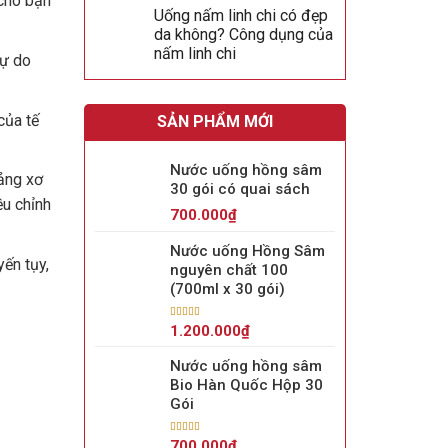
 cho bạn
Uống nấm linh chi có đẹp
da không? Công dụng của
nấm linh chi
tự do
của tế
SẢN PHẨM MỚI
Nước uống hồng sâm
ảng xơ
30 gói có quai sách
ều chỉnh
700.000
₫
Nước uống Hồng Sâm
ến tụy,
nguyên chất 100
(700ml x 30 gói)
Được xếp
1.200.000
₫
hạng
5.00
5
sao
Nước uống hồng sâm
Bio Hàn Quốc Hộp 30
Gói
Được xếp
700.000
₫