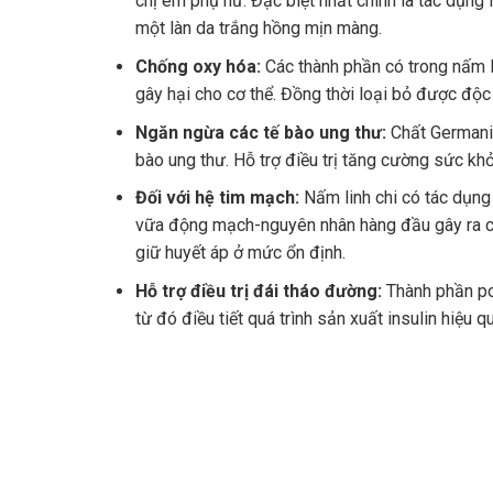
chị em phụ nữ. Đặc biệt nhất chính là tác dụn
một làn da trắng hồng mịn màng.
Chống oxy hóa:
Các thành phần có trong nấm l
gây hại cho cơ thể. Đồng thời loại bỏ được độc 
Ngăn ngừa các tế bào ung thư:
Chất Germaniu
bào ung thư. Hỗ trợ điều trị tăng cường sức khỏ
Đối với hệ tim mạch:
Nấm linh chi có tác dụng
vữa động mạch-nguyên nhân hàng đầu gây ra các
giữ huyết áp ở mức ổn định.
Hỗ trợ điều trị đái tháo đường:
Thành phần pol
từ đó điều tiết quá trình sản xuất insulin hiệ