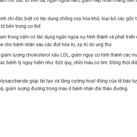
g làm mờ sắc tố trên da, ngăn ngừa nám, giảm nếp nhăn mang đến
inh chi đặc biệt có tác dụng chống oxy hóa khử, loại bỏ các gốc 
tố bên trong cơ thể.
m trong nấm có tác dụng ngăn ngừa sự hình thành và phát triển 
e cho bệnh nhân sau các đợt hóa trị, xạ trị do ung thư.
 giảm lượng cholesterol xấu LDL, giảm nguy cơ hình thành các m
 bệnh lý nguy hiểm như: Đột quỵ, nhồi máu cơ tim. Đồng thời đi
ysaccharide giúp tái tạo và tăng cường hoạt động của tế bào tuy
u quả, giảm lượng đường trong máu ở bệnh nhân đái tháo đường.