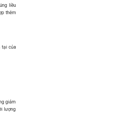
úng liều
hợp thêm
 tại của
ụng giảm
ới lượng