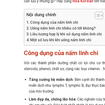
cần lưu ý những gì? Hãy cùng
Hoa Korean
tìm hiể
Nội dung chính
Công dụng của nấm linh chi
Uống nấm linh chi nhiều có tốt không?
Liều lượng hợp lý khi sử dụng nấm linh chi
Một số lưu khi khi uống nấm linh chi
Công dụng của nấm linh chi
Với các thành phần dưỡng chất có lợi cho cơ thể
steroids, phenol, chất xơ, cùng các loại vitamin…
Tăng cường hệ miễn dịch:
Bên cạnh đó thành 
miễn dịch như lympho T, lympho B, đại thực bà
của môi trường.
Làm đẹp da, chống lão hóa:
Các nghiên cứu tr