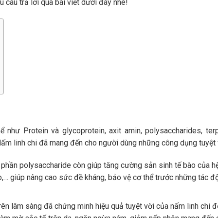
u câu trả lời qua bài viết dưới đây nhé!
 như Protein và glycoprotein, axit amin, polysaccharides, ter
 Nấm linh chi đã mang đến cho người dùng những công dụng tuyệt 
phần polysaccharide còn giúp tăng cường sản sinh tế bào của h
o,… giúp nâng cao sức đề kháng, bảo vệ cơ thể trước những tác đ
ên lâm sàng đã chứng minh hiệu quả tuyệt vời của nấm linh chi đ