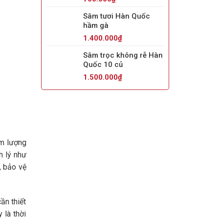
hạng
5.00
5
sao
Sâm tươi Hàn Quốc
hầm gà
1.400.000
₫
Sâm trọc không rễ Hàn
Quốc 10 củ
1.500.000
₫
àm lượng
h lý như
, bảo vệ
ần thiết
 là thời