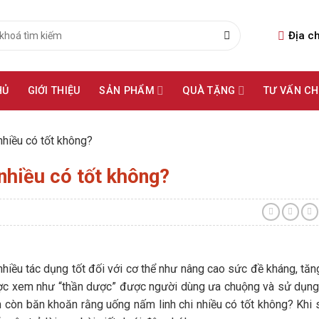
Địa ch
HỦ
GIỚI THIỆU
SẢN PHẨM
QUÀ TẶNG
TƯ VẤN C
nhiều có tốt không?
 nhiều có tốt không?
 nhiều tác dụng tốt đối với cơ thể như nâng cao sức đề kháng, tă
được xem như “thần dược” được người dùng ưa chuộng và sử dụn
 còn băn khoăn rằng uống nấm linh chi nhiều có tốt không? Khi