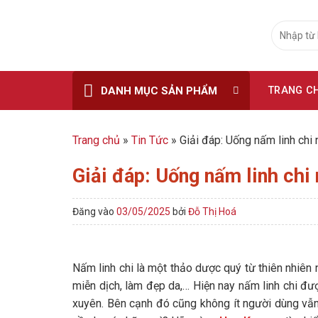
Skip
to
Tìm
kiếm:
content
DANH MỤC SẢN PHẨM
TRANG C
Trang chủ
»
Tin Tức
»
Giải đáp: Uống nấm linh chi 
Giải đáp: Uống nấm linh chi
Đăng vào
03/05/2025
bởi
Đỗ Thị Hoá
Nấm linh chi là một thảo dược quý từ thiên nhiên
miễn dịch, làm đẹp da,… Hiện nay nấm linh chi 
xuyên. Bên cạnh đó cũng không ít người dùng vẫn