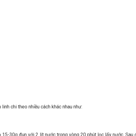
linh chi theo nhiều cách khác nhau như:
ho 15-30g đun với 2 lít nước trong vòng 20 phút lọc lấy nước. Sau