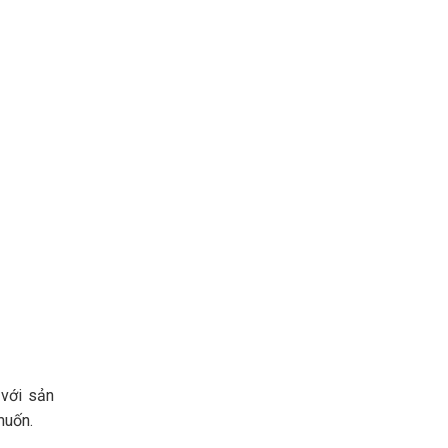
 với sản
 muốn.