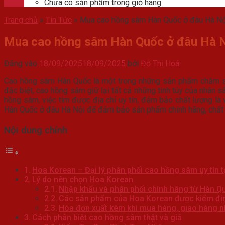
Chưa có sản phẩm trong giỏ hàng.
Trang chủ
»
Tin Tức
»
Mua cao hồng sâm Hàn Quốc ở đâu Hà Nộ
Mua cao hồng sâm Hàn Quốc ở đâu Hà 
Đăng vào
18/09/2025
18/09/2025
bởi
Đỗ Thị Hoá
Cao hồng sâm Hàn Quốc là một trong những sản phẩm chăm sóc
đặc biệt, cao hồng sâm giữ lại tất cả những tinh túy của nhân s
hồng sâm, việc tìm được địa chỉ uy tín, đảm bảo chất lượng là 
Hàn Quốc ở đâu Hà Nội để đảm bảo sản phẩm chính hãng, chất
Nội dung chính
Hoa Korean – Đại lý phân phối cao hồng sâm uy tín t
Lý do nên chọn Hoa Korean
Nhập khẩu và phân phối chính hãng từ Hàn Q
Các sản phẩm của Hoa Korean được kiểm địn
Hóa đơn xuất kèm khi mua hàng, giao hàng 
Cách phân biệt cao hồng sâm thật và giả