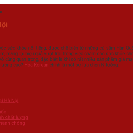
i
Nội
 sức khỏe nổi tiếng, được chế biến từ những củ sâm Hàn Quốc 
âm, mang lại hiệu quả vượt trội trong việc chăm sóc sức khỏe cho
vô cùng quan trọng, đặc biệt là khi có rất nhiều sản phẩm giả m
 lượng cao?
Hoa Korean
chính là một sự lựa chọn lý tưởng.
ại Hà Nội
uốc
h chất lượng
nhanh chóng