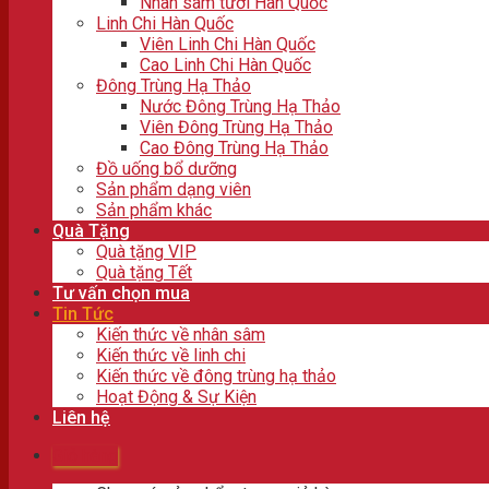
Nhân sâm tươi Hàn Quốc
Linh Chi Hàn Quốc
Viên Linh Chi Hàn Quốc
Cao Linh Chi Hàn Quốc
Đông Trùng Hạ Thảo
Nước Đông Trùng Hạ Thảo
Viên Đông Trùng Hạ Thảo
Cao Đông Trùng Hạ Thảo
Đồ uống bổ dưỡng
Sản phẩm dạng viên
Sản phẩm khác
Quà Tặng
Quà tặng VIP
Quà tặng Tết
Tư vấn chọn mua
Tin Tức
Kiến thức về nhân sâm
Kiến thức về linh chi
Kiến thức về đông trùng hạ thảo
Hoạt Động & Sự Kiện
Liên hệ
Giỏ hàng