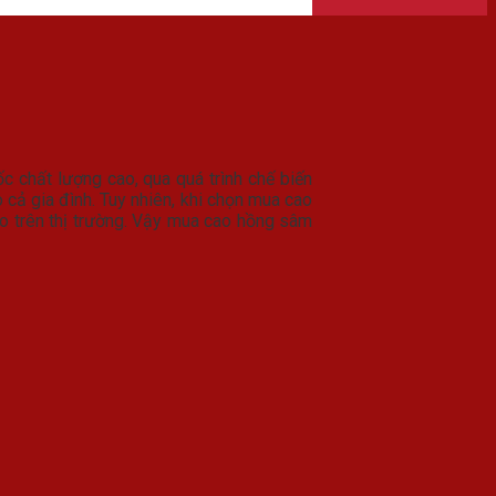
chất lượng cao, qua quá trình chế biến
 cả gia đình. Tuy nhiên, khi chọn mua cao
ạo trên thị trường. Vậy mua cao hồng sâm