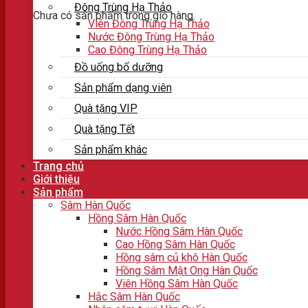
Đông Trùng Hạ Thảo
Chưa có sản phẩm trong giỏ hàng.
Viên Đông Trùng Hạ Thảo
Nước Đông Trùng Hạ Thảo
Cao Đông Trùng Hạ Thảo
Đồ uống bổ dưỡng
Sản phẩm dạng viên
Quà tặng VIP
Quà tặng Tết
Sản phẩm khác
Trang chủ
Giới thiệu
Sản phẩm
Sâm Hàn Quốc
Hồng Sâm Hàn Quốc
Nước Hồng Sâm Hàn Quốc
Cao Hồng Sâm Hàn Quốc
Hồng sâm củ khô Hàn Quốc
Hồng Sâm Mật Ong Hàn Quốc
Viên Hồng Sâm Hàn Quốc
Hắc Sâm Hàn Quốc