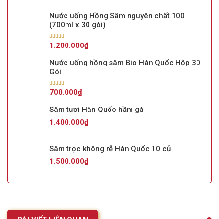
Nước uống Hồng Sâm nguyên chất 100
(700ml x 30 gói)
Được xếp
1.200.000
₫
hạng
5.00
5
sao
Nước uống hồng sâm Bio Hàn Quốc Hộp 30
Gói
Được xếp
700.000
₫
hạng
5.00
5
sao
Sâm tươi Hàn Quốc hầm gà
1.400.000
₫
Sâm trọc không rễ Hàn Quốc 10 củ
1.500.000
₫