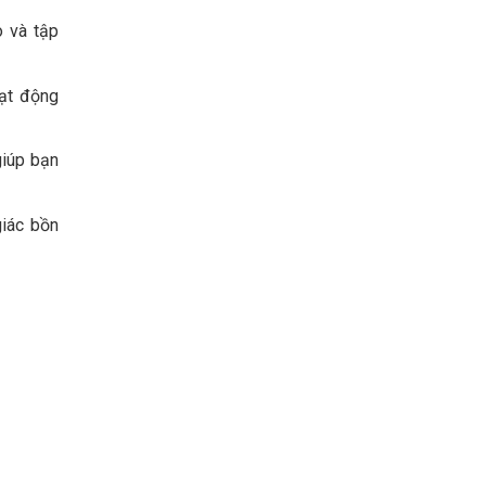
o và tập
oạt động
giúp bạn
iác bồn