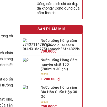
Uống nấm linh chi có đẹp
da không? Công dụng của
nấm linh chi
SẢN PHẨM MỚI
lượng và
Nước uống hồng sâm
30 gói có quai sách
700.000
₫
 và nhân
có trong
Nước uống Hồng Sâm
nguyên chất 100
ác thiết
(700ml x 30 gói)
Được xếp
ệt độ ổn
1.200.000
₫
hạng
5.00
5
i trường
sao
Nước uống hồng sâm
Bio Hàn Quốc Hộp 30
Gói
mật ong,
 của sản
Được xếp
700.000
₫