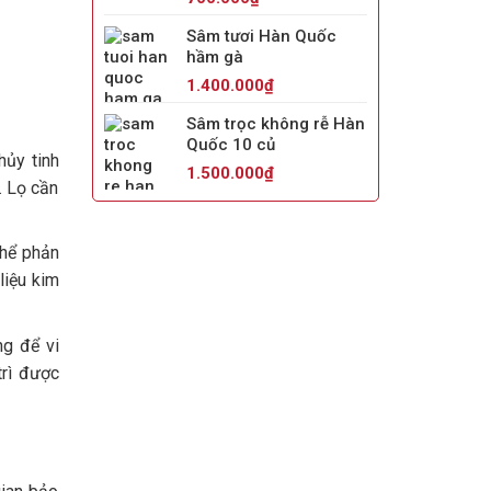
hạng
5.00
5
sao
Sâm tươi Hàn Quốc
hầm gà
1.400.000
₫
Sâm trọc không rễ Hàn
Quốc 10 củ
hủy tinh
1.500.000
₫
. Lọ cần
thể phản
liệu kim
g để vi
trì được