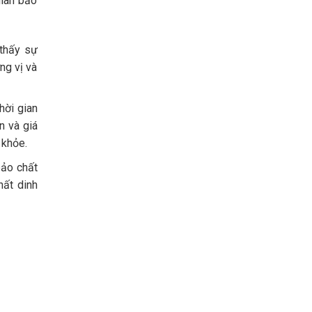
gian bảo
 thấy sự
ng vị và
hời gian
n và giá
 khỏe.
bảo chất
hất dinh