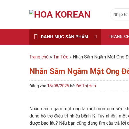
Skip
to
Tìm
kiếm:
content
DANH MỤC SẢN PHẨM
TRANG C
Trang chủ
»
Tin Tức
»
Nhân Sâm Ngâm Mật Ong Đ
Nhân Sâm Ngâm Mật Ong Để
Đăng vào
15/08/2025
bởi
Đỗ Thị Hoá
Nhân sâm ngâm mật ong là một món quà sức khỏe 
dụng hỗ trợ điều trị nhiều bệnh lý. Tuy nhiên, m
được bao lâu? Nếu bạn cũng đang tìm câu trả lời c