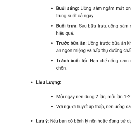
Buổi sáng:
Uống sâm ngâm mật ong 
trung suốt cả ngày.
Buổi trưa:
Sau bữa trưa, uống sâm n
hiệu quả.
Trước bữa ăn:
Uống trước bữa ăn kh
ăn ngon miệng và hấp thụ dưỡng chất
Tránh buổi tối:
Hạn chế uống sâm n
chồn.
Liều Lượng:
Mỗi ngày nên dùng 2 lần, mỗi lần 1-2
Với người huyết áp thấp, nên uống s
Lưu ý:
Nếu bạn có bệnh lý nền hoặc đang sử dụn