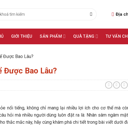
Địa ch
HỦ
GIỚI THIỆU
SẢN PHẨM
QUÀ TẶNG
TƯ VẤN C
ể Được Bao Lâu?
 Được Bao Lâu?
nổi tiếng, không chỉ mang lại nhiều lợi ích cho cơ thể mà cò
ột câu hỏi mà nhiều người dùng luôn đặt ra là: Nhân sâm ngâm mậ
ho thắc mắc này, hãy cùng khám phá chi tiết trong bài viết dưới đ