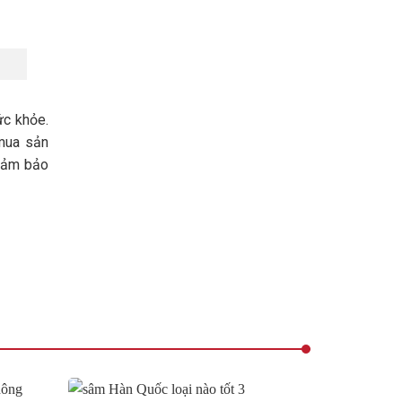
ức khỏe.
 mua sản
đảm bảo