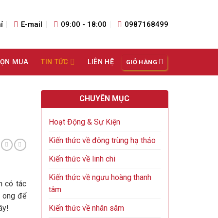
ỉ
E-mail
09:00 - 18:00
0987168499
HỌN MUA
TIN TỨC
LIÊN HỆ
GIỎ HÀNG
CHUYÊN MỤC
Hoạt Động & Sự Kiện
Kiến thức về đông trùng hạ thảo
Kiến thức về linh chi
Kiến thức về ngưu hoàng thanh
n có tác
tâm
t ong để
Kiến thức về nhân sâm
ây!